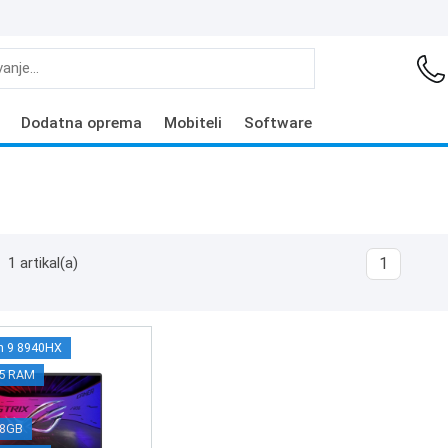
Dodatna oprema
Mobiteli
Software
1 artikal(a)
1
n 9 8940HX
5 RAM
 8GB