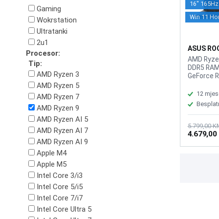
16" 165Hz 
Gaming
Win 11 H
Wokrstation
Ultratanki
2u1
ASUS ROG
Procesor:
laptop G
AMD Ryze
Tip:
DDR5 RAM,
AMD Ryzen 3
GeForce R
1920 x 1
AMD Ryzen 5
display, W
12 mjes
AMD Ryzen 7
WiFi 6E, B
Besplat
AMD Ryzen 9
3.2 Gen 2 
ports, 2x 
AMD Ryzen AI 5
1x HDMI 2.
5.799,00 K
AMD Ryzen AI 7
4.679,00
Audio/mic
AMD Ryzen AI 9
Battery: 4
Tastatura
Apple M4
sa RGB osv
Apple M5
2.5kg, Boj
Intel Core 3/i3
Home
Intel Core 5/i5
Intel Core 7/i7
Intel Core Ultra 5