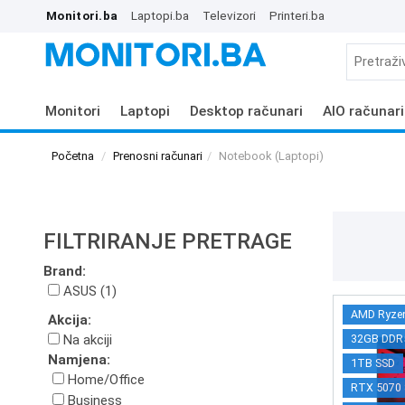
Monitori.ba
Laptopi.ba
Televizori
Printeri.ba
Monitori
Laptopi
Desktop računari
AIO računari
Početna
Prenosni računari
Notebook (Laptopi)
FILTRIRANJE PRETRAGE
Brand:
ASUS (1)
AMD Ryze
Akcija:
Na akciji
32GB DDR
Namjena:
1TB SSD
Home/Office
RTX 5070
Business