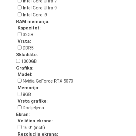
Intel Core Ultra 7
Intel Core Ultra 9
Intel Core i9
RAM memorija:
Kapacitet:
32GB
Vrsta:
DDR5
Skladište:
1000GB
Grafika:
Model:
Nvidia GeForce RTX 5070
Memorija:
8GB
Vrsta grafike:
Dodijeljena
Ekran:
Veličina ekrana:
16.0" (inch)
Rezolucija ekrana: