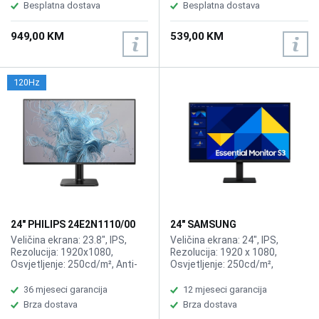
HDMI, DP, 2x USB-C, 3xUSB 3.0,
HDMI, 2xDisplayPort, 2xType-
Besplatna dostava
Besplatna dostava
LAN, 3W zvučnici
C, 3xUSB 3.2.
949,00 KM
539,00 KM
120Hz
24" PHILIPS 24E2N1110/00
24" SAMSUNG
120Hz Display
LS24D304GAUXEN Essential
Veličina ekrana: 23.8", IPS,
Veličina ekrana: 24", IPS,
S30GD 100Hz Display
Rezolucija: 1920x1080,
Rezolucija: 1920 x 1080,
Osvjetljenje: 250cd/m², Anti-
Osvjetljenje: 250cd/m²,
Glare, Hard Coating 3H, Haze
Vrijeme odziva: 5ms,
25%, Vrijeme odziva: 4ms,
Osvježenje: 100Hz, Kontrast:
36 mjeseci garancija
12 mjeseci garancija
Osvježenje: 120Hz, Priključci:
1.000:1, Priključci: HDMI 1.4, D-
Brza dostava
Brza dostava
VGA, HDMI
Sub, Speaker: No