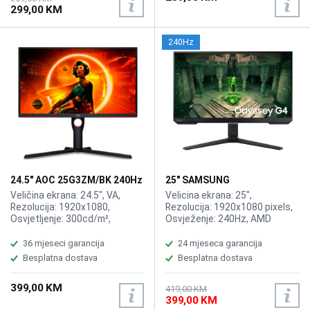
299,00 KM
240Hz
24.5" AOC 25G3ZM/BK 240Hz
25" SAMSUNG
Gaming Display
LS25BG400EUXEN Odyssey
Veličina ekrana: 24.5", VA,
Velicina ekrana: 25",
G4 240Hz Display
Rezolucija: 1920x1080,
Rezolucija: 1920x1080 pixels,
Osvjetljenje: 300cd/m²,
Osvježenje: 240Hz, AMD
Vrijeme odziva: 1ms,
FreeSync Premium, nVidia G-
Osvježenje: 240Hz, AMD
Sync, Osvjetljenje: 400 cd/m²,
36 mjeseci garancija
24 mjeseca garancija
FreeSync Premium, Priključci:
Vrijeme odziva: 1ms, Priključci:
Besplatna dostava
Besplatna dostava
DisplayPort, 2xHDMI 2.0.
2xHDMI, Displayport
399,00 KM
419,00 KM
399,00 KM