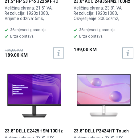
21.5" HP S3 Pro 322pv FHD
23.8" AOC 24B35HM2 100Hz
Display
Display
Veličina ekrana: 21.5" VA,
Veličina ekrana: 23.8", VA,
Rezolucija: 1920x1080,
Rezolucija: 1920x1080,
Vrijeme odziva: 5ms,
Osvjetljenje: 300cd/m2,
Osvježenje: 100Hz, Kontrast:
Vrijeme odziva: 1ms,
3000:1, Osvjetljenje: 200
Osvježenje: 100Hz, Priključci:
36 mjeseci garancija
36 mjeseci garancija
cd/m2, Priključci: HDMI, VGA
HDMI, VGA, Garancija 3 godine
Brza dostava
Brza dostava
199,00 KM
199,00 KM
189,00 KM
23.8" DELL E2425HSM 100Hz
23.8" DELL P2424HT Touch
Display
USB-C Hub Display
Veličina ekrana: 23.8", IPS ,
Veličina ekrana: 23.8", IPS,