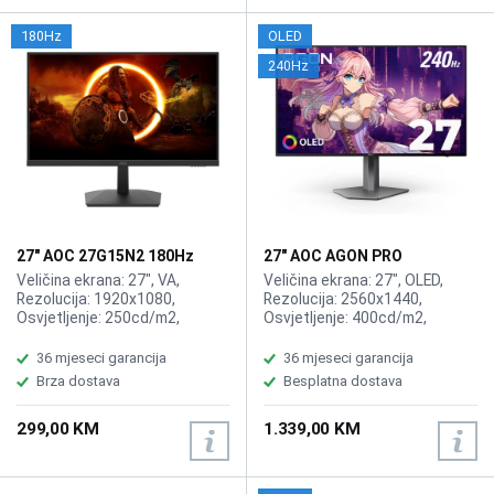
180Hz
OLED
240Hz
27" AOC 27G15N2 180Hz
27" AOC AGON PRO
Gaming Display
AG276QZD2 2K OLED 240Hz
Veličina ekrana: 27", VA,
Veličina ekrana: 27", OLED,
Gaming Display
Rezolucija: 1920x1080,
Rezolucija: 2560x1440,
Osvjetljenje: 250cd/m2,
Osvjetljenje: 400cd/m2,
Vrijeme odziva: 1ms,
Vrijeme odziva: 0,03ms,
Osvježenje: 180Hz, Priključci:
Osvježenje: 240Hz, Adaptive
36 mjeseci garancija
36 mjeseci garancija
HDMI 2.0, DisplayPort 1.4,
Sync, Priključci: 2xHDMI 2.0,
Brza dostava
Besplatna dostava
2xDisplayPort, 2xUSB 3.2,
USB-B 3.2, Zvučnici 2x5W
299,00 KM
1.339,00 KM