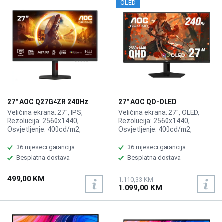
OLED
27" AOC Q27G4ZR 240Hz
27" AOC QD-OLED
Gaming Display
Q27G41ZDF 2K 240Hz
Veličina ekrana: 27", IPS,
Veličina ekrana: 27", OLED,
Gaming Display
Rezolucija: 2560x1440,
Rezolucija: 2560x1440,
Osvjetljenje: 400cd/m2,
Osvjetljenje: 400cd/m2,
Vrijeme odziva:0.3ms MPRT
Vrijeme odziva: 0.03ms,
(1ms GtG), Osvježenje: 240Hz,
Osvježenje: 240Hz, Adaptive
36 mjeseci garancija
36 mjeseci garancija
Adaptive Sync, G-SYNC,
Sync, Priključci: HDMI 2.0,
Besplatna dostava
Besplatna dostava
Priključci: HDMI 2x 2.0,
DisplayPort
DisplayPort 1.4, Zvučnici:2x2W
499,00 KM
1.110,33 KM
1.099,00 KM