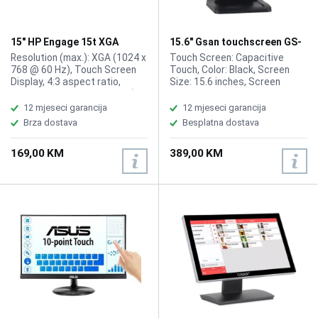
15" HP Engage 15t XGA
15.6" Gsan touchscreen GS-
Display 67Q84AA
1532 display
Resolution (max.): XGA (1024 x
Touch Screen: Capacitive
768 @ 60 Hz), Touch Screen
Touch, Color: Black, Screen
Display, 4:3 aspect ratio,
Size: 15.6 inches, Screen
Weight: 3.9 kg, Dimensions (W
Ratio: 4:3, Viewing Angle:
x D x H): 34.83 x 3.24 x 27.23
H150°/V130°, Brightness:
12 mjeseci garancija
12 mjeseci garancija
cm, Current: 100–240 VAC,
300nits, OR (Optimum
Brza dostava
Besplatna dostava
50/60 Hz, 1x Displayport, USB
Resolution): 1366*768, Input
Hub,No Stand.
Power: 12V, 3.0A, Input Signal:
169,00 KM
389,00 KM
RGB Analog, Input Interfaces:
VGA, Multimedia interface, DC.