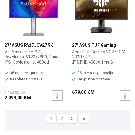
27" ASUS PA27JCV27 5K
27" ASUS TUF Gaming
ProArt Type-C Display
VG279QM 280Hz Display
Veličina ekrana: 27",
Asus TUF Gaming VG279QM
Rezolucija: 5120x2880, Panel:
280Hz,27
IPS, Osvjetljenje: 400cd,
,IPS,FHD,400cd,1ms,G-
Osvježenje: 60Hz, Vrijeme
SYNC,DP,HDMIx2,SPK,Tilt,Swiv,P
odziva: 5ms, Priključci: DP
100x100
36 mjeseci garancija
36 mjeseci garancija
1.4x2,HDMI 2.1, USB-C x 1 (DP
Besplatna dostava
Besplatna dostava
Alt Mode), USB-C 3.2(Power
delivery 96w), USB Hub:3x USB
679,00 KM
3.2, Zvučnici:2x2W
2.266,80 KM
2.099,00 KM
1
2
3
»