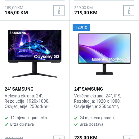
189,00 KM
229,00 KM
185,00 KM
219,00 KM
120Hz
24" SAMSUNG
24" SAMSUNG
LS24DG300EUXEN Odyssey
LS24F320GAUXEN Essential
Veličina ekrana: 24",
Veličina ekrana: 24", IPS,
Gaming G30D 180Hz Display
S3 S32GF 120Hz Display
Rezolucija: 1920x1080,
Rezolucija: 1920 x 1080,
Osvjetljenje: 250cd/m²,
Osvjetljenje: 250cd/m²,
Vrijeme odziva: 1ms,
Vrijeme odziva: 5ms,
Osvježenje: 180Hz, FreeSync,
Osvježenje: 120Hz, Priključci:
12 mjeseci garancija
24 mjeseca garancija
Kontrast: 3.000:1, Priključci:
2xHDMI
Brza dostava
Brza dostava
HDMI 2.0, DisplayPort 1.4, USB
Type-A, Ulaz za slušalice,
239,00 KM
Pivot
359,00 KM