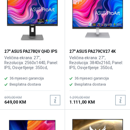
27" ASUS PA278QV QHD IPS
27" ASUS PA279CV27 4K
ProArt Display
ProArt Type-C 90W Mac
Veličina ekrana: 27",
Veličina ekrana: 27",
Compatible Display
Rezolucija: 2560x1440, Panel:
Rezolucija: 3840x2160, Panel:
IPS, Osvjetljenje: 350cd,
IPS, Osvjetljenje: 350cd,
Osvježenje: 75Hz, Vrijeme
Osvježenje: 60Hz, Vrijeme
odziva: 5ms, Priključci:
odziva: 5ms, Priključci:
36 mjeseci garancija
36 mjeseci garancija
DP,HDMI,DVI.
DP,HDMI 2.0x2, USB-C x 1 (DP
Besplatna dostava
Besplatna dostava
Alt Mode), USB Hub:4x USB 3.2,
Zvučnici:2x2W
699,00 KM
1.299,00 KM
649,00 KM
1.111,00 KM