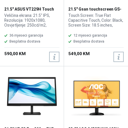
21.5" ASUS VT229H Touch
21.5" Gsan touchscreen GS-
Display
1538 display
Veličina ekrana: 21.5" IPS,
Touch Screen: True Flat
Rezolucija: 1920x1080,
Capacitive Touch, Color: Black,
Osvjetljenje: 250cd/m2,
Screen Size: 18.5 inches,
Kontrast: 100M:1, Vrijeme
Resolution: 1920* 1080,
odziva: 5ms, Priključci: HDMI,
Screen Ratio: 16:9, Screen
36 mjeseci garancija
12 mjeseci garancija
VGA, Izlaz za slušalice.
Ratio: 16:9, Input Power: 100-
Besplatna dostava
Besplatna dostava
240V AC 1.0A 50- 60 Hz,
Output: 12V DC- 3.0A, Input
590,00 KM
549,00 KM
interfaces: VGA, DC, Interface:
USB Type B, HDMI, VGA