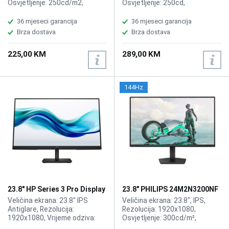
Osvjetljenje: 250cd/m2,
Osvjetljenje: 250cd,
Vrijeme odziva: 5ms,
Osvježenje: 100Hz, Kontrast:
Osvježenje: 100Hz, Priključci:
3000:1, Priključci: VGA, HDMI
36 mjeseci garancija
36 mjeseci garancija
HDMI, VGA.
Brza dostava
Brza dostava
225,00 KM
289,00 KM
144Hz
23.8" HP Series 3 Pro Display
23.8" PHILIPS 24M2N3200NF
9U5J5UT
144Hz Gaming Display
Veličina ekrana: 23.8" IPS
Veličina ekrana: 23.8", IPS,
Antiglare, Rezolucija:
Rezolucija: 1920x1080,
1920x1080, Vrijeme odziva:
Osvjetljenje: 300cd/m²,
5ms, Osvježenje: 100Hz,
Vrijeme odziva: 4ms,