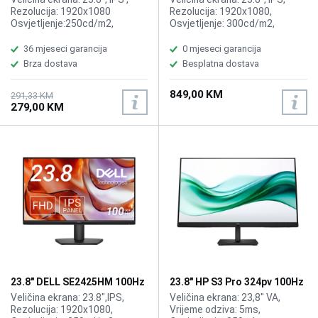
Rezolucija: 1920x1080
Rezolucija: 1920x1080,
Osvjetljenje:250cd/m2,
Osvjetljenje: 300cd/m2,
Vrijeme odziva: 5ms,
Vrijeme odziva: 5ms,
Osvježenje: 100Hz, Priključci:
Osvježenje: 60Hz, Priključci:
36 mjeseci garancija
0 mjeseci garancija
HDMI, DisplayPort, 1 VGA,
HDMI, DisplayPort,RJ-45,
Brza dostava
Besplatna dostava
Zvučnici: 2x2W
2xType-C 3.2 (power up to
90W), 3xUSB 3.2,
849,00 KM
Zvučnici:1x3W
291,33 KM
279,00 KM
23.8" DELL SE2425HM 100Hz
23.8" HP S3 Pro 324pv 100Hz
Display
Display 9U5C1AA
Veličina ekrana: 23.8",IPS,
Veličina ekrana: 23,8" VA,
Rezolucija: 1920x1080,
Vrijeme odziva: 5ms,