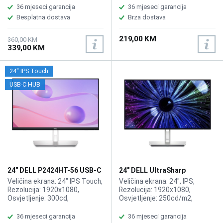
Kontrast: 1000:1, Osvjetljenje:
Osvježenje: 144Hz, Priključci:
36 mjeseci garancija
36 mjeseci garancija
250 cd/m2, Priključci: VGA,
DP, HDMI
Besplatna dostava
Brza dostava
HDMI, DisplayPort
219,00 KM
360,00 KM
339,00 KM
24" IPS Touch
USB-C HUB
24" DELL P2424HT-56 USB-C
24" DELL UltraSharp
HUB Touch Display
U2424H-56 120Hz Display
Veličina ekrana: 24" IPS Touch,
Veličina ekrana: 24", IPS,
Rezolucija: 1920x1080,
Rezolucija: 1920x1080,
Osvjetljenje: 300cd,
Osvjetljenje: 250cd/m2,
Osvježenje: 60Hz, Vrijeme
Vrijeme odziva: 5ms,
odziva: 8ms/5ms, Priključci:
Osvježenje: 120Hz, Priključci:
36 mjeseci garancija
36 mjeseci garancija