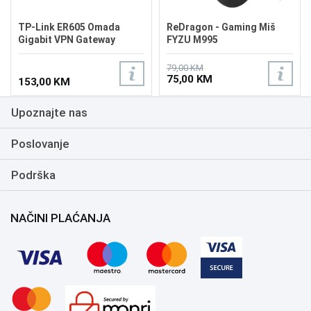
TP-Link ER605 Omada
ReDragon - Gaming Miš
Gigabit VPN Gateway
FYZU M995
Router
79,00 KM
75,00 KM
153,00 KM
Upoznajte nas
Poslovanje
Podrška
NAČINI PLAĆANJA