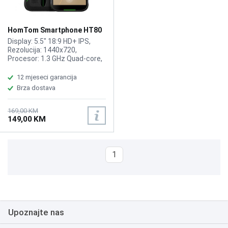
HomTom Smartphone HT80
Green
Display: 5.5" 18:9 HD+ IPS,
Rezolucija: 1440x720,
Procesor: 1.3 GHz Quad-core,
RAM: 2GB, ROM: 16GB, Kamera:
13MP+5MP(zadnja),
12 mjeseci garancija
5MP(prednja), NFC, Wireless
Brza dostava
charging, IP68 Dust and
waterproof, OS: Android 10.0,
Battery: 4300mAh, Ostalo:
169,00 KM
149,00 KM
DualSIM, 4G, 3G, 2G, WLAN,
GPS, AGPS, Bluetooth 4.0, FM
radio, Fast charge 15W,
Garancija 1 godina.
1
Upoznajte nas