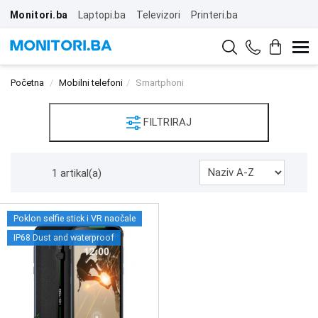
Monitori.ba
Laptopi.ba
Televizori
Printeri.ba
Početna
Mobilni telefoni
Smartphoni
FILTRIRAJ
1 artikal(a)
Poklon selfie stick i VR naočale
IP68 Dust and waterproof