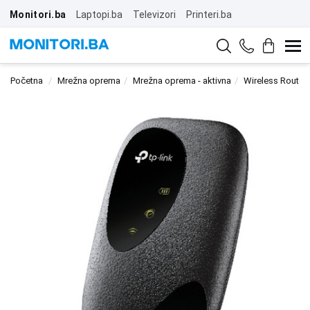
Monitori.ba
Laptopi.ba
Televizori
Printeri.ba
Početna
Mrežna oprema
Mrežna oprema - aktivna
Wireless Router