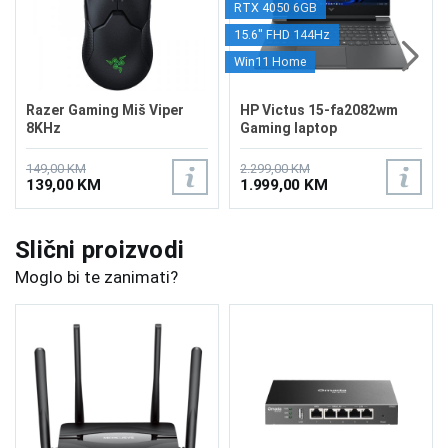
RTX 4050 6GB
15.6" FHD 144Hz
Win11 Home
Razer Gaming Miš Viper
HP Victus 15-fa2082wm
8KHz
Gaming laptop
B5EQ3UA/24GB
149,00 KM
2.299,00 KM
139,00 KM
1.999,00 KM
Slični proizvodi
Moglo bi te zanimati?