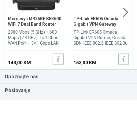
Mercusys MR25BE BE3600
TP-Link ER605 Omada
WiFi 7 Dual Band Router
Gigabit VPN Gateway
Router
2880 Mbps (5 GHz) + 688
TP-Link ER605 Omada
Mbps (2.4 GHz), 1× 1 Gbps
Gigabit VPN Router, Omada
WAN Port + 3× 1 Gbps LAN
SDN, IEEE 802.3, IEEE 802.3u,
Ports, Compatible with
IEEE 802.3ab, IEEE 802.3x,
802.11be/ax/ac/a/b/g/n Wi-
IEEE 802.1Q, TCP/IP, DHCP,
Fi standards.
ICMP, NAT, PPPoE, NTP,
143,00 KM
153,00 KM
HTTP, HTTPS, DNS, IPSec,
PPTP, L2TP, OpenVPN,
Upoznajte nas
SNMP, LLDP, 1 x Gigabit WAN
port, 2 x Gigabit WAN/LAN
porta, 2 x Gigabit LAN porta,
Poslovanje
1 x USB 2.0 (LTE/3G/4G
modem podrška), Flash 128
Podrška
MB NAND, DRAM 256 MB
DDR, LED PWR, SYS, WAN
(Link/Act), LAN (Link/Act),
USB, Multi-WAN Load
NAČINI PLAĆANJA
Balance, Link Backup, VLAN
802.1Q, IPTV, Bandwidth
Control, Static Routing, SPI