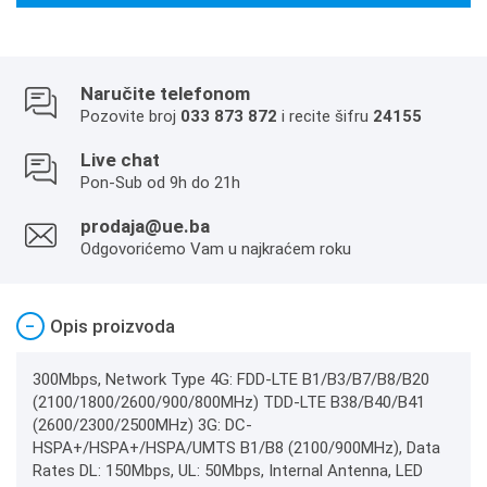
Naručite telefonom
Pozovite broj
033 873 872
i recite šifru
24155
Live chat
Pon-Sub od 9h do 21h
prodaja@ue.ba
Odgovorićemo Vam u najkraćem roku
−
Opis proizvoda
300Mbps, Network Type 4G: FDD-LTE B1/B3/B7/B8/B20
(2100/1800/2600/900/800MHz) TDD-LTE B38/B40/B41
(2600/2300/2500MHz) 3G: DC-
HSPA+/HSPA+/HSPA/UMTS B1/B8 (2100/900MHz), Data
Rates DL: 150Mbps, UL: 50Mbps, Internal Antenna, LED