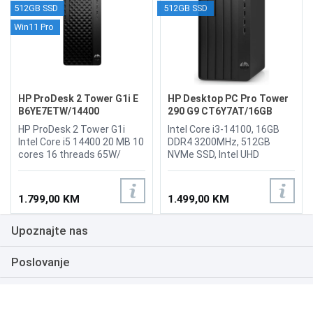
512GB SSD
512GB SSD
Win11 Pro
HP ProDesk 2 Tower G1i E
HP Desktop PC Pro Tower
B6YE7ETW/14400
290 G9 CT6Y7AT/16GB
HP ProDesk 2 Tower G1i
Intel Core i3-14100, 16GB
Intel Core i5 14400 20 MB 10
DDR4 3200MHz, 512GB
cores 16 threads 65W/
NVMe SSD, Intel UHD
16GB DDR5 / 512GB SSD /
Graphics 730, WiFi 6, LAN,
No ODD / 2 year Onsite
Bluetooth 5.3, HDMI, VGA, 1x
Desktop/ No keyboard / No
USB Type-C, 2x USB 3.2 Gen
1.799,00 KM
1.499,00 KM
mouse / Realtek 8852BE-VT
2 Type-A, 3x USB 3.2 Gen 1
Wi-Fi 6 BT 5.4 WW
Type-A, 2x USB 2.0,
Upoznajte nas
WLAN,HDMI,DP, Win11 Pro, 2
Audio/microphone combo,
godine garancije
HP 9.5 mm Slim DVD-Writer,
HP miš i tastatura, Tower,
Poslovanje
Boja: Crna, FreeDOS.
Podrška