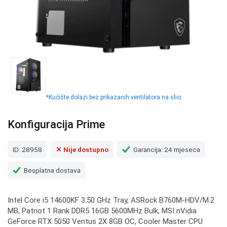
*Kućište dolazi bez prikazanih ventilatora na slici
Konfiguracija Prime
ID: 28958
✕ Nije dostupno
Garancija: 24 mjeseca
Besplatna dostava
Intel Core i5 14600KF 3.50 GHz Tray, ASRock B760M-HDV/M.2
MB, Patriot 1 Rank DDR5 16GB 5600MHz Bulk, MSI nVidia
GeForce RTX 5050 Ventus 2X 8GB OC, Cooler Master CPU