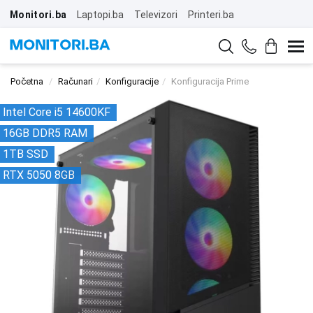
Monitori.ba
Laptopi.ba
Televizori
Printeri.ba
Početna
Računari
Konfiguracije
Konfiguracija Prime
Intel Core i5 14600KF
16GB DDR5 RAM
1TB SSD
RTX 5050 8GB