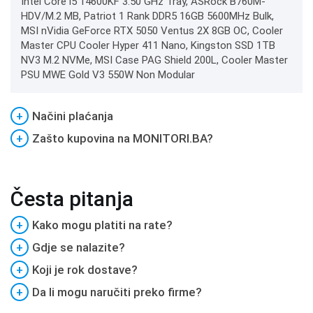
Intel Core i5 14600KF 3.50 GHz Tray, ASRock B760M-
HDV/M.2 MB, Patriot 1 Rank DDR5 16GB 5600MHz Bulk,
MSI nVidia GeForce RTX 5050 Ventus 2X 8GB OC, Cooler
Master CPU Cooler Hyper 411 Nano, Kingston SSD 1TB
NV3 M.2 NVMe, MSI Case PAG Shield 200L, Cooler Master
PSU MWE Gold V3 550W Non Modular
+
Načini plaćanja
+
Zašto kupovina na MONITORI.BA?
Česta pitanja
+
Kako mogu platiti na rate?
+
Gdje se nalazite?
+
Koji je rok dostave?
+
Da li mogu naručiti preko firme?