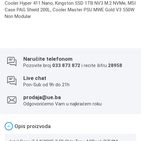
Cooler Hyper 411 Nano, Kingston SSD 1TB NV3 M.2 NVMe, MSI
Case PAG Shield 200L, Cooler Master PSU MWE Gold V3 550W
Non Modular
Naručite telefonom
Pozovite broj
033 873 872
i recite šifru
28958
Live chat
Pon-Sub od 9h do 21h
prodaja@ue.ba
Odgovorićemo Vam u najkraćem roku
−
Opis proizvoda