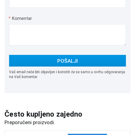
*
Komentar
POŠALJI
Vaš email neće biti objavljen i koristiti će se samo u svrhu odgovaranja
na Vaš komentar
Često kupljeno zajedno
Preporučeni proizvodi.