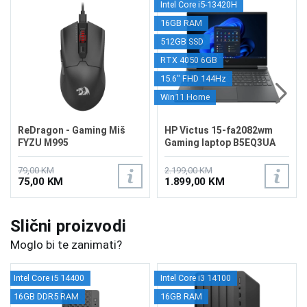
Intel Core i5-13420H
16GB RAM
512GB SSD
RTX 4050 6GB
15.6" FHD 144Hz
Win11 Home
ReDragon - Gaming Miš
HP Victus 15-fa2082wm
FYZU M995
Gaming laptop B5EQ3UA
79,00 KM
2.199,00 KM
75,00 KM
1.899,00 KM
Slični proizvodi
Moglo bi te zanimati?
Intel Core i5 14400
Intel Core i3 14100
16GB DDR5 RAM
16GB RAM