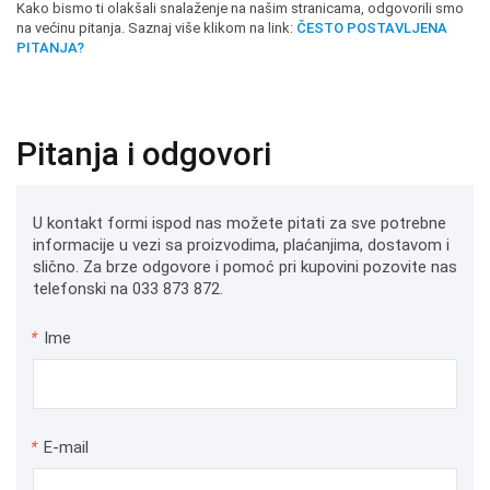
Kako bismo ti olakšali snalaženje na našim stranicama, odgovorili smo
na većinu pitanja. Saznaj više klikom na link:
ČESTO POSTAVLJENA
PITANJA?
Pitanja i odgovori
U kontakt formi ispod nas možete pitati za sve potrebne
informacije u vezi sa proizvodima, plaćanjima, dostavom i
slično. Za brze odgovore i pomoć pri kupovini pozovite nas
telefonski na 033 873 872.
*
Ime
*
E-mail