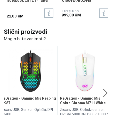
Notebook CB12 14" Siva
X1504VA-BQ2445
1.099,00 KM
999,00 KM
22,00 KM
Slični proizvodi
Moglo bi te zanimati?
ReDragon - Gaming Miš Reaping
ReDragon - Gaming Miš
M987
Cobra Chroma M711 White
Zicani, USB, Senzor: Optički, DPI:
Zicani, USB, Opticki senzor,
12400
DPI: do 5000 DPI (500 / 1000 /