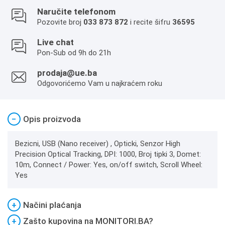
Naručite telefonom
Pozovite broj
033 873 872
i recite šifru
36595
Live chat
Pon-Sub od 9h do 21h
prodaja@ue.ba
Odgovorićemo Vam u najkraćem roku
−
Opis proizvoda
Bezicni, USB (Nano receiver) , Opticki, Senzor High
Precision Optical Tracking, DPI: 1000, Broj tipki 3, Domet:
10m, Connect / Power: Yes, on/off switch, Scroll Wheel:
Yes
+
Načini plaćanja
+
Zašto kupovina na MONITORI.BA?