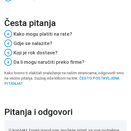
Česta pitanja
+
Kako mogu platiti na rate?
+
Gdje se nalazite?
+
Koji je rok dostave?
+
Da li mogu naručiti preko firme?
Kako bismo ti olakšali snalaženje na našim stranicama, odgovorili smo
na većinu pitanja. Saznaj više klikom na link:
ČESTO POSTAVLJENA
PITANJA?
Pitanja i odgovori
U kontakt formi ispod nas možete pitati za sve potrebne