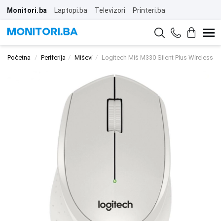
Monitori.ba
Laptopi.ba
Televizori
Printeri.ba
Početna
Periferija
Miševi
Logitech Miš M330 Silent Plus Wireless W