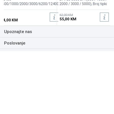
(500/1000/2000/3000/6200/12400
2000 / 3000 / 5000), Broj tipki
DPI user adjustable), Broj tipki 6,
7, Duzina kabla 1.8m, Polling
Duzina kabla 1.8m, Ubrzanje: 30 G,
Rate: Up to 1000 Hz;
62,00 KM
Odziv (polling rate): 1000Hz,
switchable:
55,00 KM
54,00 KM
Pozadinsko osvetljenje miša: Da
125HZ/250HZ/500HZ/1000HZ
(Default 500HZ), , Size: 5.0 x
Upoznajte nas
2.6 x 1.6 inches
Poslovanje
Podrška
NAČINI PLAĆANJA