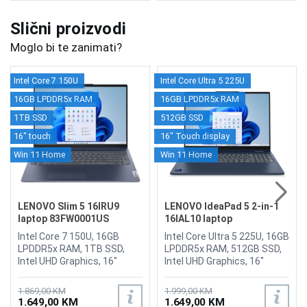
Slični proizvodi
Moglo bi te zanimati?
Intel Core 7 150U
Intel Core Ultra 5 225U
16GB LPDDR5x RAM
16GB LPDDR5x RAM
1TB SSD
512GB SSD
16" touch
16" Touch display
Win 11 Home
Win 11 Home
LENOVO Slim 5 16IRU9
LENOVO IdeaPad 5 2-in-1
laptop 83FW0001US
16IAL10 laptop
83KS0007US
Intel Core 7 150U, 16GB
Intel Core Ultra 5 225U, 16GB
LPDDR5x RAM, 1TB SSD,
LPDDR5x RAM, 512GB SSD,
Intel UHD Graphics, 16"
Intel UHD Graphics, 16"
touchscreen 1920 x 1200
WUXGA 1920 x1200 IPS
display, FHD 1080p with
Touchscreen display ,
1.869,00 KM
1.999,00 KM
Privacy Shutter, Wi-Fi 6,
WebCamFHD 1080p + IR
1.649,00 KM
1.649,00 KM