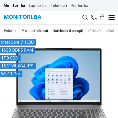
Monitori.ba
Laptopi.ba
Televizori
Printeri.ba
Početna
Prenosni računari
Notebook (Laptopi)
LENOVO IdeaPad S
Intel Core 7 150U
16GB DDR5 RAM
1TB SSD
15.3" WUXGA IPS
Win11 Pro