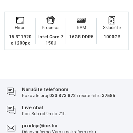
Ekran
Procesor
RAM
Skladište
15.3" 1920
Intel Core 7
16GB DDR5
1000GB
x 1200px
150U
Naručite telefonom
Pozovite broj
033 873 872
i recite šifru
37585
Live chat
Pon-Sub od 9h do 21h
prodaja@ue.ba
Odgovorićemo Vam u najkraćem roku