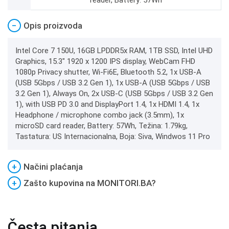
reader, Battery: 57Wh
−
Opis proizvoda
Intel Core 7 150U, 16GB LPDDR5x RAM, 1TB SSD, Intel UHD
Graphics, 15.3" 1920 x 1200 IPS display, WebCam FHD
1080p Privacy shutter, Wi-Fi6E, Bluetooth 5.2, 1x USB-A
(USB 5Gbps / USB 3.2 Gen 1), 1x USB-A (USB 5Gbps / USB
3.2 Gen 1), Always On, 2x USB-C (USB 5Gbps / USB 3.2 Gen
1), with USB PD 3.0 and DisplayPort 1.4, 1x HDMI 1.4, 1x
Headphone / microphone combo jack (3.5mm), 1x
microSD card reader, Battery: 57Wh, Težina: 1.79kg,
Tastatura: US Internacionalna, Boja: Siva, Windwos 11 Pro
+
Načini plaćanja
+
Zašto kupovina na MONITORI.BA?
Česta pitanja