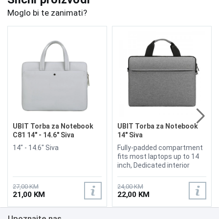
Moglo bi te zanimati?
UBIT Torba za Notebook
UBIT Torba za Notebook
C81 14" - 14.6" Siva
14" Siva
14" - 14.6" Siva
Fully-padded compartment
fits most laptops up to 14
inch, Dedicated interior
pocket for iPad or tablet,
Durable and water-resistant
27,00 KM
24,00 KM
materials, Environmentally
21,00 KM
22,00 KM
Material, Smoothly Durable
Double Zipper, Offers a Ultra
Upoznajte nas
Slim Lightweight Design And