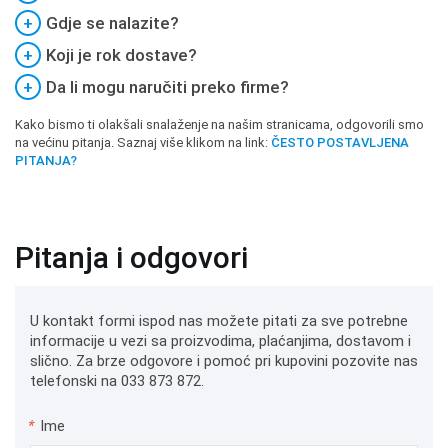
+
Gdje se nalazite?
+
Koji je rok dostave?
+
Da li mogu naručiti preko firme?
Kako bismo ti olakšali snalaženje na našim stranicama, odgovorili smo
na većinu pitanja. Saznaj više klikom na link:
ČESTO POSTAVLJENA
PITANJA?
Pitanja i odgovori
U kontakt formi ispod nas možete pitati za sve potrebne
informacije u vezi sa proizvodima, plaćanjima, dostavom i
slično. Za brze odgovore i pomoć pri kupovini pozovite nas
telefonski na 033 873 872.
*
Ime