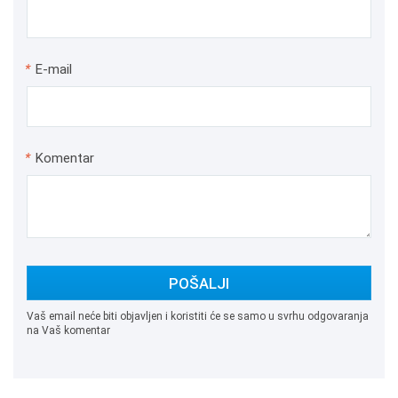
*
E-mail
*
Komentar
POŠALJI
Vaš email neće biti objavljen i koristiti će se samo u svrhu odgovaranja
na Vaš komentar