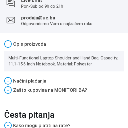
Live chat
Pon-Sub od 9h do 21h
prodaja@ue.ba
Odgovorićemo Vam u najkraćem roku
−
Opis proizvoda
Multi-Functional Laptop Shoulder and Hand Bag, Capacity:
11.1-15.6 Inch Notebook, Material: Polyester.
+
Načini plaćanja
+
Zašto kupovina na MONITORI.BA?
Česta pitanja
+
Kako mogu platiti na rate?