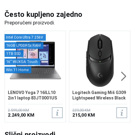
Često kupljeno zajedno
Preporučeni proizvodi.
Intel Core Ultra 7 256V
16GB LPDDR5x RAM
1TB SSD
16" WUXGA Touch
Win 11 Home
LENOVO Yoga 7 16ILL10
Logitech Gaming Miš G309
2in1 laptop 83JT0001US
Lightspeed Wireless Black
2.599,00 KM
229,00 KM
2.249,00 KM
215,00 KM
Slični proizvodi