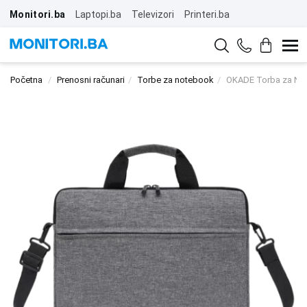
Monitori.ba
Laptopi.ba
Televizori
Printeri.ba
Početna
Prenosni računari
Torbe za notebook
OKADE Torba za Not