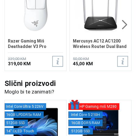
Razer Gaming Miš
Mercusys AC12 AC1200
Deathadder V3 Pro
Wireless Router Dual Band
Wireless White
339,00 KM
50,00 KM
319,00 KM
45,00 KM
Slični proizvodi
Moglo bi te zanimati?
Intel Core Ultra 5 226V
HP Gaming miš M280
16GB LPDDR5x RAM
Intel Core 5 210H
512GB SSD
16GB DDR5 RAM
14" OLED Touch
512GB SSD