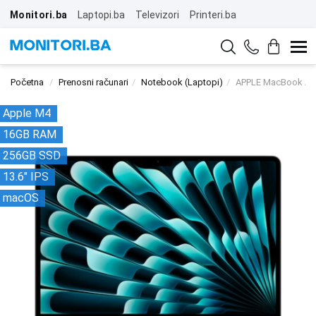
Monitori.ba
Laptopi.ba
Televizori
Printeri.ba
Početna
Prenosni računari
Notebook (Laptopi)
APPLE MacBook Ai
Apple M4
16GB RAM
256GB SSD
13.6" IPS
macOS