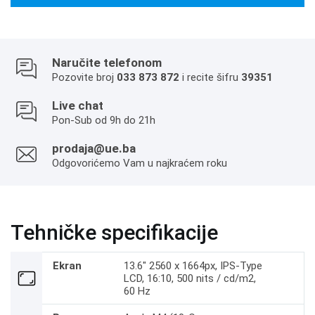
Naručite telefonom
Pozovite broj
033 873 872
i recite šifru
39351
Live chat
Pon-Sub od 9h do 21h
prodaja@ue.ba
Odgovorićemo Vam u najkraćem roku
Tehničke specifikacije
Ekran
13.6" 2560 x 1664px, IPS-Type
LCD, 16:10, 500 nits / cd/m2,
60 Hz