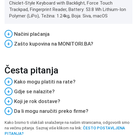
Chiclet-Style Keyboard with Backlight, Force Touch
Trackpad, Fingerprint Reader, Battery: 53.8 Wh Lithium-Ion
Polymer (LiPo), Težina: 1.24kg, Boja: Siva, macOS
+
Načini plaćanja
+
Zašto kupovina na MONITORI.BA?
Česta pitanja
+
Kako mogu platiti na rate?
+
Gdje se nalazite?
+
Koji je rok dostave?
+
Da li mogu naručiti preko firme?
Kako bismo ti olakšali snalaženje na našim stranicama, odgovorili smo
na većinu pitanja. Saznaj više klikom na link:
ČESTO POSTAVLJENA
PITANJA?