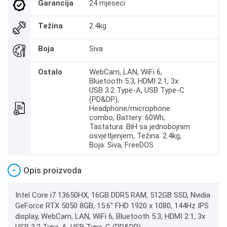
Garancija
24 mjeseci
Težina
2.4kg
Boja
Siva
Ostalo
WebCam, LAN, WiFi 6,
Bluetooth 5.3, HDMI 2.1, 3x
USB 3.2 Type-A, USB Type-C
(PD&DP),
Headphone/microphone
combo, Battery: 60Wh,
Tastatura: BiH sa jednobojnim
osvjetljenjem, Težina: 2.4kg,
Boja: Siva, FreeDOS
−
Opis proizvoda
Intel Core i7 13650HX, 16GB DDR5 RAM, 512GB SSD, Nvidia
GeForce RTX 5050 8GB, 15.6" FHD 1920 x 1080, 144Hz IPS
display, WebCam, LAN, WiFi 6, Bluetooth 5.3, HDMI 2.1, 3x