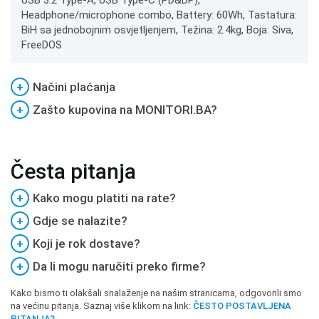
USB 3.2 Type-A, USB Type-C (PD&DP),
Headphone/microphone combo, Battery: 60Wh, Tastatura:
BiH sa jednobojnim osvjetljenjem, Težina: 2.4kg, Boja: Siva,
FreeDOS
+
Načini plaćanja
+
Zašto kupovina na MONITORI.BA?
Česta pitanja
+
Kako mogu platiti na rate?
+
Gdje se nalazite?
+
Koji je rok dostave?
+
Da li mogu naručiti preko firme?
Kako bismo ti olakšali snalaženje na našim stranicama, odgovorili smo
na većinu pitanja. Saznaj više klikom na link:
ČESTO POSTAVLJENA
PITANJA?