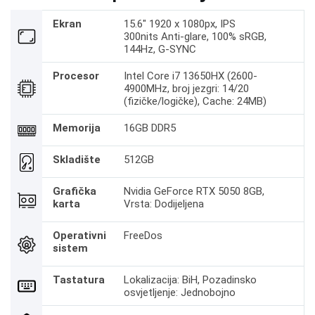
Ekran
15.6" 1920 x 1080px, IPS
300nits Anti-glare, 100% sRGB,
144Hz, G-SYNC
Procesor
Intel Core i7 13650HX (2600-
4900MHz, broj jezgri: 14/20
(fizičke/logičke), Cache: 24MB)
Memorija
16GB DDR5
Skladište
512GB
Grafička
Nvidia GeForce RTX 5050 8GB,
karta
Vrsta: Dodijeljena
Operativni
FreeDos
sistem
Tastatura
Lokalizacija: BiH, Pozadinsko
osvjetljenje: Jednobojno