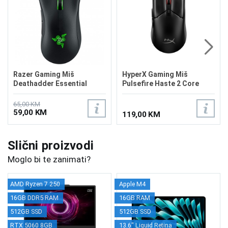
Razer Gaming Miš
HyperX Gaming Miš
Deathadder Essential
Pulsefire Haste 2 Core
Wireless 8R2E6AA
65,00 KM
59,00 KM
119,00 KM
Slični proizvodi
Moglo bi te zanimati?
AMD Ryzen 7 250
Apple M4
16GB DDR5 RAM
16GB RAM
512GB SSD
512GB SSD
RTX 5060 8GB
13.6" Liquid Retina