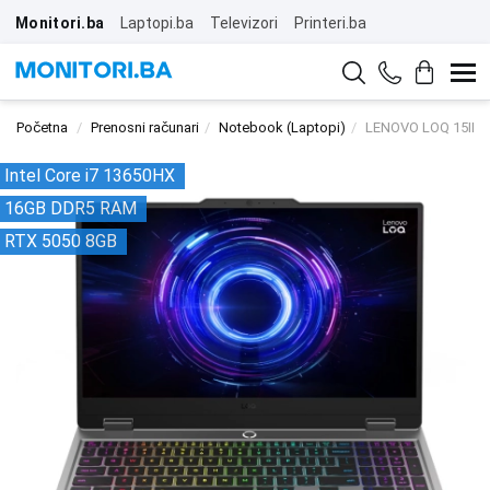
Monitori.ba
Laptopi.ba
Televizori
Printeri.ba
Početna
Prenosni računari
Notebook (Laptopi)
LENOVO LOQ 15IRX
Intel Core i7 13650HX
16GB DDR5 RAM
RTX 5050 8GB