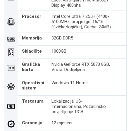
Edge, Anti-glare (100% sRGB)
Display, 400nits
Procesor
Intel Core Ultra 7 255H (4400-
5100MHz, broj jezgri: 16/16
(fizičke/logičke), Cache: 24MB)
Memorija
32GB DDR5
Skladište
1000GB
Grafička
Nvidia GeForce RTX 5070 8GB,
karta
Vrsta: Dodijeljena
Operativni
Windows 11 Home
sistem
Tastatura
Lokalizacija: US-
Internacionalna, Pozadinsko
osvjetljenje: RGB
Garancija
12 mjeseci