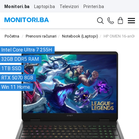
Monitori.ba
Laptopi.ba
Televizori
Printeri.ba
Početna
Prenosni računari
Notebook (Laptopi)
HP OMEN 16-an000
Intel Core Ultra 7 255H
32GB DDR5 RAM
1TB SSD
RTX 5070 8GB
Win 11 Home