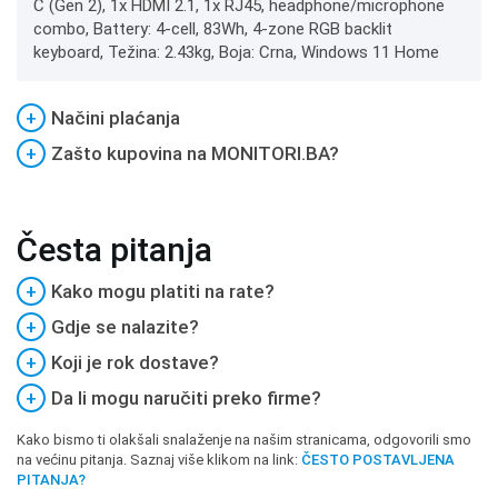
C (Gen 2), 1x HDMI 2.1, 1x RJ45, headphone/microphone
combo, Battery: 4-cell, 83Wh, 4-zone RGB backlit
keyboard, Težina: 2.43kg, Boja: Crna, Windows 11 Home
+
Načini plaćanja
+
Zašto kupovina na MONITORI.BA?
Česta pitanja
+
Kako mogu platiti na rate?
+
Gdje se nalazite?
+
Koji je rok dostave?
+
Da li mogu naručiti preko firme?
Kako bismo ti olakšali snalaženje na našim stranicama, odgovorili smo
na većinu pitanja. Saznaj više klikom na link:
ČESTO POSTAVLJENA
PITANJA?