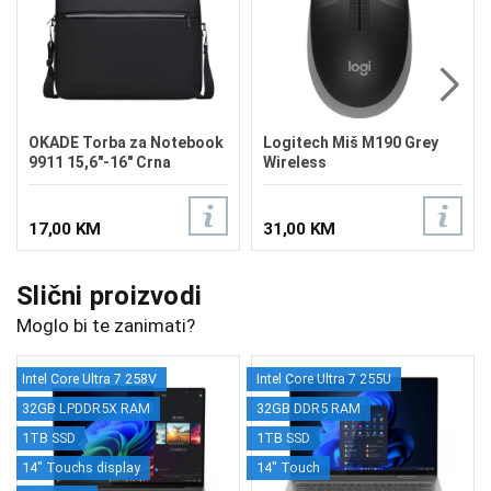
OKADE Torba za Notebook
Logitech Miš M190 Grey
9911 15,6"-16" Crna
Wireless
17,00 KM
31,00 KM
Slični proizvodi
Moglo bi te zanimati?
Intel Core Ultra 7 258V
Intel Core Ultra 7 255U
32GB LPDDR5X RAM
32GB DDR5 RAM
1TB SSD
1TB SSD
14" Touchs display
14" Touch