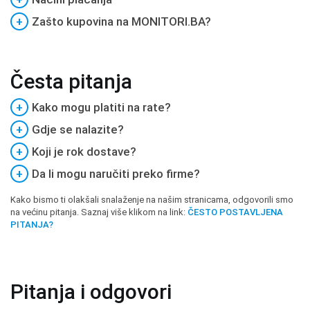
+
Zašto kupovina na MONITORI.BA?
Česta pitanja
+
Kako mogu platiti na rate?
+
Gdje se nalazite?
+
Koji je rok dostave?
+
Da li mogu naručiti preko firme?
Kako bismo ti olakšali snalaženje na našim stranicama, odgovorili smo
na većinu pitanja. Saznaj više klikom na link:
ČESTO POSTAVLJENA
PITANJA?
Pitanja i odgovori