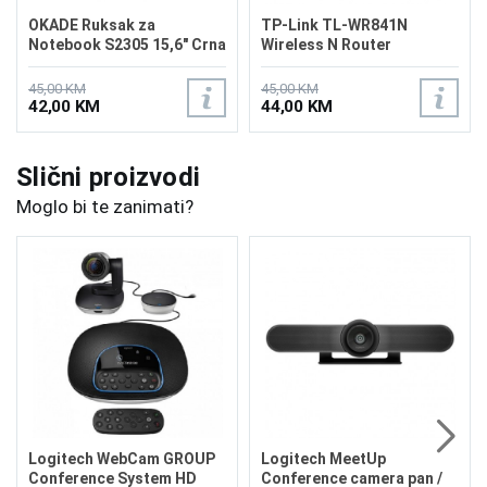
OKADE Ruksak za
TP-Link TL-WR841N
Notebook S2305 15,6" Crna
Wireless N Router
45,00 KM
45,00 KM
42,00 KM
44,00 KM
Slični proizvodi
Moglo bi te zanimati?
Logitech WebCam GROUP
Logitech MeetUp
Conference System HD
Conference camera pan /