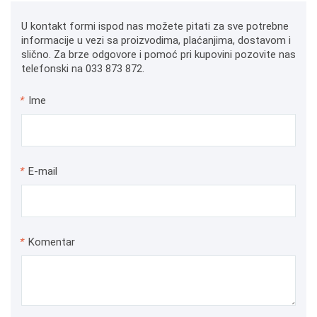
U kontakt formi ispod nas možete pitati za sve potrebne
informacije u vezi sa proizvodima, plaćanjima, dostavom i
slično. Za brze odgovore i pomoć pri kupovini pozovite nas
telefonski na 033 873 872.
*
Ime
*
E-mail
*
Komentar