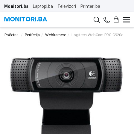
Monitori.ba
Laptopi.ba
Televizori
Printeri.ba
Početna
Periferija
Webkamere
Logitech WebCam PRO C920e