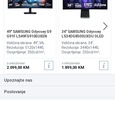
49" SAMSUNG Odyssey G9
34" SAMSUNG Odyssey
G91F LS49FG910EUXEN
LS34DG850SUXDU OLED
144Hz Gaming Curved
G8 175Hz Gaming Curved
Veličina ekrana: 49",VA,
Veličina ekrana: 34",
Display
Display
Rezolucija: 5120x1440,
Rezolucija: 3440x1440,
Osvjetljenje: 350cd/m²,
Osvjetljenje: 250cd/m²,
Vrijeme odziva:1ms,
Vrijeme odziva: 0,03ms,
Osvježenje: 144Hz, AMD
Osvježenje: 175Hz, AMD
2.349,00 KM
1.999,00 KM
FreeSync Premium Pro,
FreeSync Premium,
2.099,00 KM
1.899,00 KM
Priključci: 2xHDMI 2.1,
Wireless LAN, Bluetooth ,
DisplayPort, 2xUSB 3.2, USB-
Priključci: 2xHDMI,
Upoznajte nas
B
DisplayPort, 2xUSB 3.0,
Zvučnici:Adaptive Sound
Poslovanje
Podrška