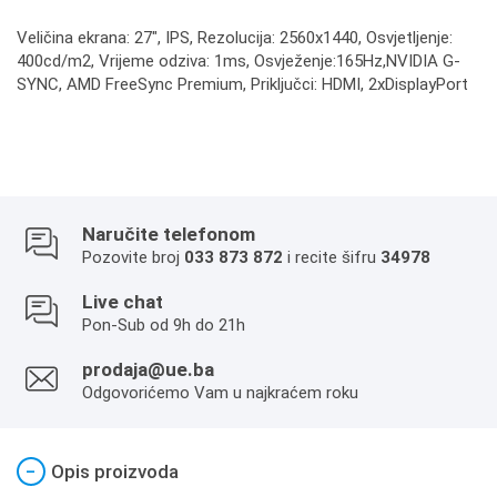
Veličina ekrana: 27", IPS, Rezolucija: 2560x1440, Osvjetljenje:
400cd/m2, Vrijeme odziva: 1ms, Osvježenje:165Hz,NVIDIA G-
SYNC, AMD FreeSync Premium, Priključci: HDMI, 2xDisplayPort
Naručite telefonom
Pozovite broj
033 873 872
i recite šifru
34978
Live chat
Pon-Sub od 9h do 21h
prodaja@ue.ba
Odgovorićemo Vam u najkraćem roku
−
Opis proizvoda