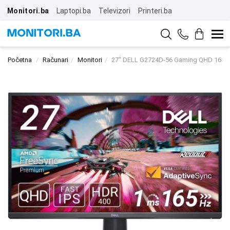
Monitori.ba
Laptopi.ba
Televizori
Printeri.ba
Početna
Računari
Monitori
27" DELL G2724D-56 Gaming QHD 165Hz