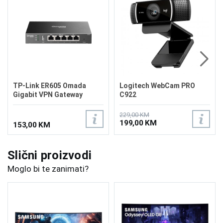
TP-Link ER605 Omada
Logitech WebCam PRO
Gigabit VPN Gateway
C922
Router
229,00 KM
199,00 KM
153,00 KM
Slični proizvodi
Moglo bi te zanimati?