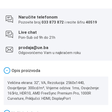
Naručite telefonom
Pozovite broj
033 873 872
i recite šifru
40519
Live chat
Pon-Sub od 9h do 21h
prodaja@ue.ba
Odgovorićemo Vam u najkraćem roku
−
Opis proizvoda
Veličina ekrana: 32", VA, Rezolucija: 2560x1440,
Osvjetljenje: 300cd/m², Vrijeme odziva: 1ms, Osvježenje:
165Hz, HDR10, AMD FreeSync Premium Pro, 1000R
Curvature, Priključci: HDMI, DisplayPort