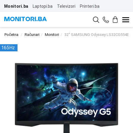
Monitori.ba
Laptopi.ba
Televizori
Printeri.ba
Početna
Računari
Monitori
32" SAMSUNG Odyssey LS32CG554EUXE
165Hz