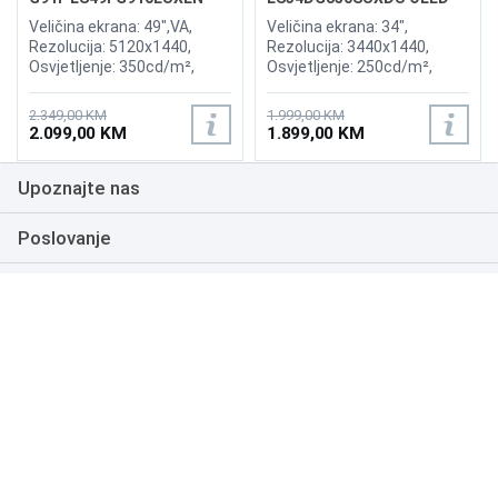
144Hz Gaming Curved
G8 175Hz Gaming Curved
Veličina ekrana: 49",VA,
Veličina ekrana: 34",
Display
Display
Rezolucija: 5120x1440,
Rezolucija: 3440x1440,
Osvjetljenje: 350cd/m²,
Osvjetljenje: 250cd/m²,
Vrijeme odziva:1ms,
Vrijeme odziva: 0,03ms,
Osvježenje: 144Hz, AMD
Osvježenje: 175Hz, AMD
2.349,00 KM
1.999,00 KM
FreeSync Premium Pro,
FreeSync Premium,
2.099,00 KM
1.899,00 KM
Priključci: 2xHDMI 2.1,
Wireless LAN, Bluetooth ,
DisplayPort, 2xUSB 3.2, USB-
Priključci: 2xHDMI,
Upoznajte nas
B
DisplayPort, 2xUSB 3.0,
Zvučnici:Adaptive Sound
Poslovanje
Podrška
NAČINI PLAĆANJA