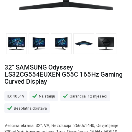
32" SAMSUNG Odyssey
LS32CG554EUXEN G55C 165Hz Gaming
Curved Display
ID: 40519
Na stanju
Garancija: 12 mjeseci
Besplatna dostava
Veličina ekrana: 32", VA, Rezolucija: 2560x1440, Osvjetljenje:
300cd/m², Vrijeme odziva: 1ms, Osvježenje: 165Hz, HDR10,