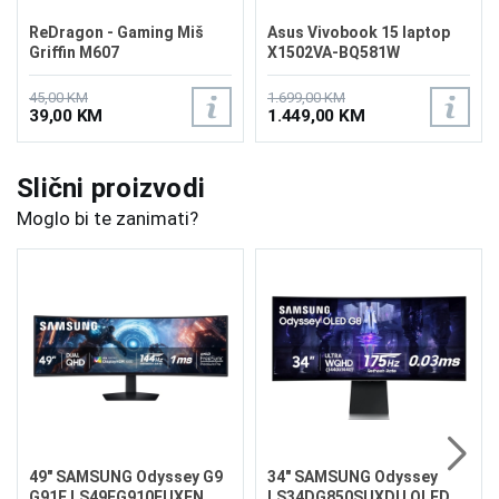
ReDragon - Gaming Miš
Asus Vivobook 15 laptop
Griffin M607
X1502VA-BQ581W
45,00 KM
1.699,00 KM
39,00 KM
1.449,00 KM
Slični proizvodi
Moglo bi te zanimati?
49" SAMSUNG Odyssey G9
34" SAMSUNG Odyssey
G91F LS49FG910EUXEN
LS34DG850SUXDU OLED