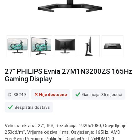
27" PHILIPS Evnia 27M1N3200ZS 165Hz
Gaming Display
ID: 38249
✕ Nije dostupno
Garancija: 36 mjeseci
Besplatna dostava
Veličina ekrana: 27", IPS, Rezolucija: 1920x1080, Osvjetljenje:
250cd/m², Vrijeme odziva: 1ms, Osvježenje: 165Hz, AMD
FreeSync Premium, Priključci: DisplayPort, 2xHDMI 2.0.