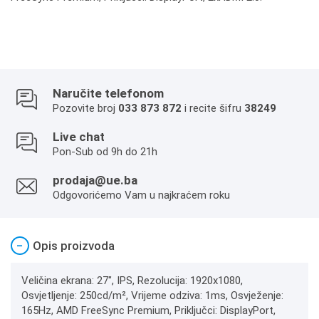
Naručite telefonom
Pozovite broj
033 873 872
i recite šifru
38249
Live chat
Pon-Sub od 9h do 21h
prodaja@ue.ba
Odgovorićemo Vam u najkraćem roku
−
Opis proizvoda
Veličina ekrana: 27", IPS, Rezolucija: 1920x1080,
Osvjetljenje: 250cd/m², Vrijeme odziva: 1ms, Osvježenje:
165Hz, AMD FreeSync Premium, Priključci: DisplayPort,