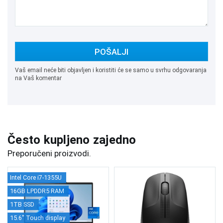
POŠALJI
Vaš email neće biti objavljen i koristiti će se samo u svrhu odgovaranja
na Vaš komentar
Često kupljeno zajedno
Preporučeni proizvodi.
Intel Core i7-1355U
16GB LPDDR5 RAM
1TB SSD
15.6" Touch display