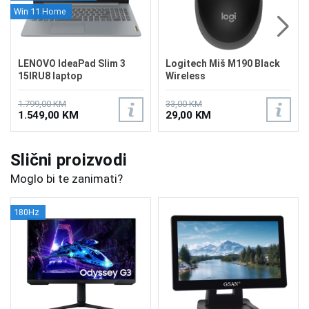
Win 11 Home
LENOVO IdeaPad Slim 3
Logitech Miš M190 Black
15IRU8 laptop
Wireless
82X700HUUS
1.799,00 KM
33,00 KM
1.549,00 KM
29,00 KM
Slični proizvodi
Moglo bi te zanimati?
180Hz