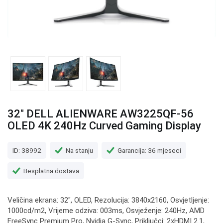
32" DELL ALIENWARE AW3225QF-56
OLED 4K 240Hz Curved Gaming Display
ID: 38992
Na stanju
Garancija: 36 mjeseci
Besplatna dostava
Veličina ekrana: 32", OLED, Rezolucija: 3840x2160, Osvjetljenje:
1000cd/m2, Vrijeme odziva: 003ms, Osvježenje: 240Hz, AMD
FreeSync Premium Pro, Nvidia G-Sync, Priključci: 2xHDMI 2.1,