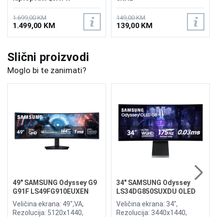
1.699,00 KM
149,00 KM
1.499,00 KM
139,00 KM
Slični proizvodi
Moglo bi te zanimati?
49" SAMSUNG Odyssey G9
34" SAMSUNG Odyssey
G91F LS49FG910EUXEN
LS34DG850SUXDU OLED
144Hz Gaming Curved
G8 175Hz Gaming Curved
Veličina ekrana: 49",VA,
Veličina ekrana: 34",
Display
Display
Rezolucija: 5120x1440,
Rezolucija: 3440x1440,