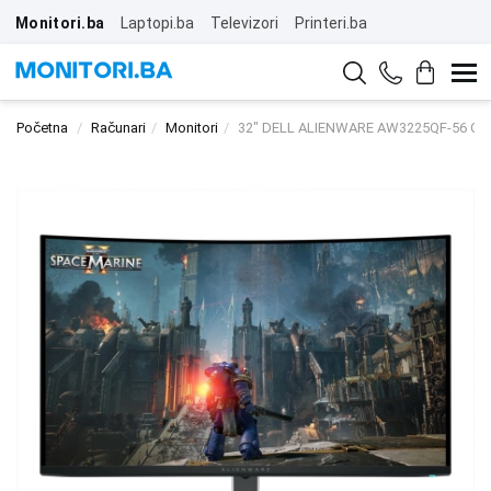
Monitori.ba
Laptopi.ba
Televizori
Printeri.ba
Početna
Računari
Monitori
32" DELL ALIENWARE AW3225QF-56 OLE