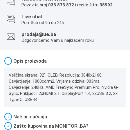
Pozovite broj
033 873 872
i recite šifru
38992
Live chat
Pon-Sub od 9h do 21h
prodaja@ue.ba
Odgovorićemo Vam u najkraćem roku
−
Opis proizvoda
Veličina ekrana: 32", OLED, Rezolucija: 3840x2160,
Osvjetljenje: 1000cd/m2, Vrijeme odziva: 003ms,
Osvježenje: 240Hz, AMD FreeSync Premium Pro, Nvidia G-
Sync, Priključci: 2xHDMI 2.1, DisplayPort 1.4, 2xUSB 3.2, 2x
Type-C, USB-B
+
Načini plaćanja
+
Zašto kupovina na MONITORI.BA?