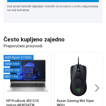
Vaš email neće biti objavljen i koristiti će se samo u svrhu odgovaranja
na Vaš komentar
Često kupljeno zajedno
Preporučeni proizvodi.
AMD Ryzen 5 7530U
16GB RAM
512GB SSD
Win11 Pro
HP ProBook 455 G10
Razer Gaming Miš Viper
laptop AK9Q3ATW
8KHz