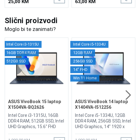
25,00 KM
63,00 KM
Slični proizvodi
Moglo bi te zanimati?
Intel Core i3-1315U
Intel Core i5-1334U
16GB DDR4 RAM
12GB RAM
512GB SSD
256GB SSD
14" FHD
Win 11 Home
ASUS VivoBook 15 laptop
ASUS VivoBook 14 laptop
X1504VA-BQ2626
X1404VA-I512256
Intel Core i3-1315U, 16GB
Intel Core i5-1334U, 12GB
DDR4 RAM, 512GB SSD, Intel
DDR4 RAM, 256GB SSD, Intel
UHD Graphics, 15.6" FHD
UHD Graphics, 14" 1920 x
1920 x 1080 display,
1080 FHD display, WebCam
WebCam 720p HD camera
720p HD camera With