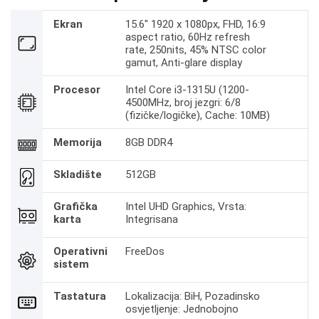
Ekran
15.6" 1920 x 1080px, FHD, 16:9
aspect ratio, 60Hz refresh
rate, 250nits, 45% NTSC color
gamut, Anti-glare display
Procesor
Intel Core i3-1315U (1200-
4500MHz, broj jezgri: 6/8
(fizičke/logičke), Cache: 10MB)
Memorija
8GB DDR4
Skladište
512GB
Grafička
Intel UHD Graphics, Vrsta:
karta
Integrisana
Operativni
FreeDos
sistem
Tastatura
Lokalizacija: BiH, Pozadinsko
osvjetljenje: Jednobojno