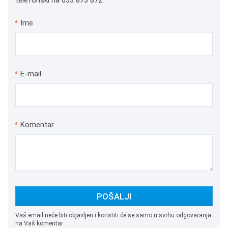
telefonski na 033 873 872.
*
Ime
*
E-mail
*
Komentar
POŠALJI
Vaš email neće biti objavljen i koristiti će se samo u svrhu odgovaranja
na Vaš komentar