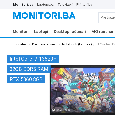
Monitori.ba
Laptopi.ba
Televizori
Printeri.ba
Monitori
Laptopi
Desktop računari
AIO računari
Početna
Prenosni računari
Notebook (Laptopi)
HP Victus 
Intel Core i7-13620H
32GB DDR5 RAM
RTX 5060 8GB