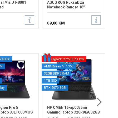
cal Miš JT-8001
ASUS ROG Ruksak za
ed
Notebook Ranger 18"
89,00 KM
8745HX
HyperX Cirro Buds Pro
AS
AM
AMD Ryzen AI 7 350
Inte
la
32GB DDR5 RAM
32G
In
1TB SSD
1TB 
DD
Ge
lay
RTX 5070 8GB
RTX 
19
di
4.
Ca
3.
Wi
gion Pro 5
HP OMEN 16-ap0035nn
Th
aptop 83LT000MUS
Gaming laptop C28R9EA/32GB
Ty