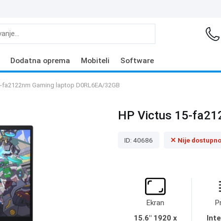
Dodatna oprema
Mobiteli
Software
15-fa2122nm Gaming laptop D0RL6EA/32GB
HP Victus 15-fa2
ID: 40686
✕ Nije dostupn
Ekran
P
15.6" 1920 x
Inte