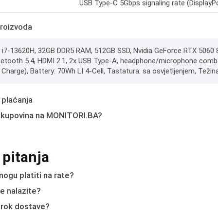
USB Type-C 5Gbps signaling rate (DisplayPo
roizvoda
e i7-13620H, 32GB DDR5 RAM, 512GB SSD, Nvidia GeForce RTX 5060 8
luetooth 5.4, HDMI 2.1, 2x USB Type-A, headphone/microphone combo
Charge), Battery: 70Wh LI 4-Cell, Tastatura: sa osvjetljenjem, Težina
 plaćanja
 kupovina na MONITORI.BA?
 pitanja
ogu platiti na rate?
e nalazite?
e rok dostave?