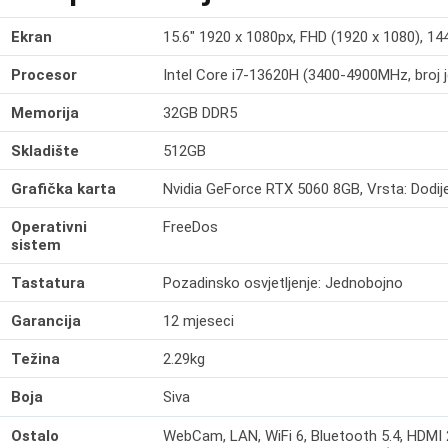
Ekran
15.6" 1920 x 1080px, FHD (1920 x 1080), 144
Procesor
Intel Core i7-13620H (3400-4900MHz, broj je
Memorija
32GB DDR5
Skladište
512GB
Grafička karta
Nvidia GeForce RTX 5060 8GB, Vrsta: Dodije
Operativni
FreeDos
sistem
Tastatura
Pozadinsko osvjetljenje: Jednobojno
Garancija
12 mjeseci
Težina
2.29kg
Boja
Siva
Ostalo
WebCam, LAN, WiFi 6, Bluetooth 5.4, HDMI