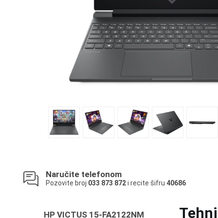
Naručite telefonom
Pozovite broj
033 873 872
i recite šifru
40686
Tehni
HP VICTUS 15-FA2122NM