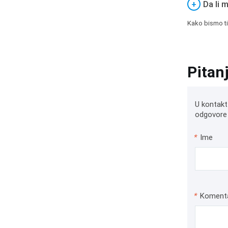
+
Da li 
Kako bismo ti
Pitan
U kontakt
odgovore 
*
Ime
*
Koment