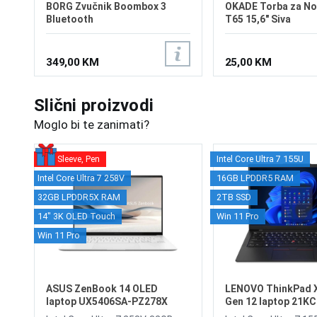
BORG Zvučnik Boombox 3
OKADE Torba za N
Bluetooth
T65 15,6" Siva
349,00 KM
25,00 KM
Slični proizvodi
Moglo bi te zanimati?
Sleeve, Pen
Intel Core Ultra 7 155U
Intel Core Ultra 7 258V
16GB LPDDR5 RAM
32GB LPDDR5X RAM
2TB SSD
14" 3K OLED Touch
Win 11 Pro
Win 11 Pro
ASUS ZenBook 14 OLED
LENOVO ThinkPad 
laptop UX5406SA-PZ278X
Gen 12 laptop 21K