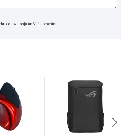
 svrhu odgovaranja na Vaš komentar
AU
2