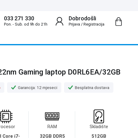
033 271 330
Dobrodošli
Pon. - Sub. od 9h do 21h
Prijava
/
Registracija
122nm Gaming laptop D0RL6EA/32GB
o
Garancija: 12 mjeseci
Besplatna dostava
rocesor
RAM
Skladište
l Core i7-
32GB DDR5
512GB