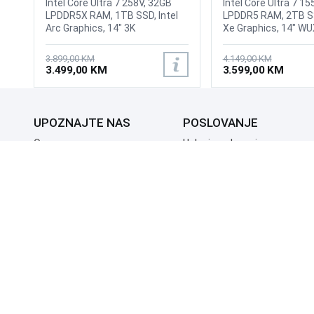
Intel Core Ultra 7 258V, 32GB
Intel Core Ultra 7 1
LPDDR5X RAM, 1TB SSD, Intel
LPDDR5 RAM, 2TB SSD,
Arc Graphics, 14" 3K
Xe Graphics, 14" W
(2880x1880) OLED 120Hz
1200, IPS, 1080P FH
Touch screen display, FHD
ThinkShutter and In
3.899,00 KM
4.149,00 KM
camera with IR function to
Microphone, Wi-Fi 6
3.499,00 KM
3.599,00 KM
support Windows Hello, Wi-Fi 7,
Bluetooth 5.3, 1x U
Bluetooth 5.4, HDMI 2.1, USB 3.2
5Gbps, USB 3.2 Gen 
Gen 2 Type-A, 2x Thunderbolt
A (USB 5Gbps, USB 3
4, Combo Audio Jack, Battery:
Always On 2x USB-C
UPOZNAJTE NAS
POSLOVANJE
72Wh 4-cell Li-ion, Sleeve, USB-
Thunderbolt 4, USB
A to RJ45 adapter, Stylus,
1x HDMI 2.1, Headph
O nama
Uslovi poslovanja
Tastatura: BiH sa jednobojnim
combo, Dolby Atmos
Prodajna mjesta
Načini plaćanja
osvjetljenjem, Težina: 1.2kg,
Fingerprint Reader,
Kontaktirajte nas
Sigurnost plaćanja
Boja: Bijela, Windows 11 Pro
Carbon fiber, Batter
Lokalizacija: US
Zašto kupiti od nas?
Načini dostave
Internacionalna, Tež
Pozadinsko osvjetlje
Jednobojno, Boja: Cr
Windows 11 Pro
NAČINI PLAĆANJA