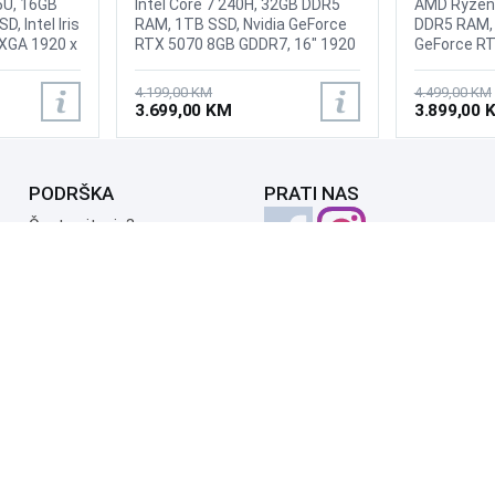
55U, 16GB
Intel Core 7 240H, 32GB DDR5
AMD Ryzen
 Intel Iris
RAM, 1TB SSD, Nvidia GeForce
DDR5 RAM, 
UXGA 1920 x
RTX 5070 8GB GDDR7, 16" 1920
GeForce RT
D RGB with
x 1200 IPS 144Hz Anti-Glare
2560 x 16
tegrated
display, WebCam FHD, WiFi 6,
500nits, 16
4.199,00 KM
4.499,00 KM
E 2x2 AX &
Bluetooth 5.3, HDMI 2.1, 2x USB
WebCam HD 
3.699,00 KM
3.899,00 
SB-A (USB
3.2 Type-A, 2x USB Type-C,
shutter, Lan
1), 1x USB-
headphone/microphone
5.4, LAN, 2
.2 Gen 1),
combo, Tastatura: BiH sa
USB 3.2 Gen
pozadinskim osvjetljenjem,
10Gbps / US
PODRŠKA
PRATI NAS
4 40Gbps,
Battery: 63Wh, Težina: 1.95kg,
Always On,
one / mic
Boja: Siva, FreeDos
10Gbps / US
Česta pitanja?
 Audio,
DisplayPort
Reklamacije i povrati
 Aluminum,
10Gbps / US
Servis
y: 57Wh,
USB PD 65
DisplayPort
ina: 1.08kg,
to 8K/60Hz
nje:
microphon
na,
(3.5mm), 1x
connector, 
Težina: 2.3
Internacio
osvjetljenj
Windows 1