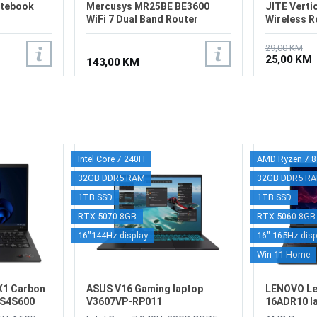
otebook
Mercusys MR25BE BE3600
JITE Verti
WiFi 7 Dual Band Router
Wireless R
29,00 KM
25,00 KM
143,00 KM
Intel Core 7 240H
AMD Ryzen 7 
32GB DDR5 RAM
32GB DDR5 R
1TB SSD
1TB SSD
RTX 5070 8GB
RTX 5060 8GB
16"144Hz display
16" 165Hz disp
Win 11 Home
X1 Carbon
ASUS V16 Gaming laptop
LENOVO Le
CS4S600
V3607VP-RP011
16ADR10 l