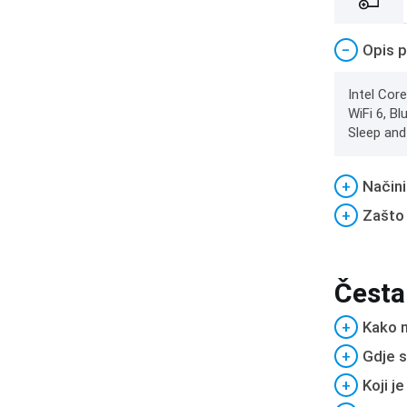
−
Opis p
Intel Cor
WiFi 6, B
Sleep and 
+
Načini
+
Zašto
Česta
+
Kako m
+
Gdje s
+
Koji j