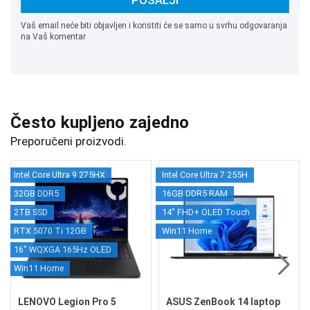
POŠALJI
Vaš email neće biti objavljen i koristiti će se samo u svrhu odgovaranja
na Vaš komentar
Često kupljeno zajedno
Preporučeni proizvodi.
Intel Core Ultra 9 275HX
Intel Core Ultra 7 255H
32GB DDR5
16GB DDR5 RAM
2TB SSD
14" FHD+ OLED Touch
RTX 5070 Ti 12GB
Win11 Home
16" WQXGA 165Hz OLED
Win11 Home
LENOVO Legion Pro 5
ASUS ZenBook 14 laptop