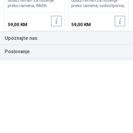
dolazi remen za nošenje
dolazi remen za nošenje
preko ramena, Width:
preko ramena, vodootporna,
(440MM) Height:(300MM)
USB charging port, boja siva
Thickness:(70MM)
59,00 KM
59,00 KM
Upoznajte nas
Poslovanje
Podrška
NAČINI PLAĆANJA