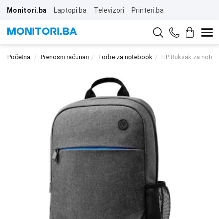
Monitori.ba
Laptopi.ba
Televizori
Printeri.ba
Početna
Prenosni računari
Torbe za notebook
HP Ruksak za noteb