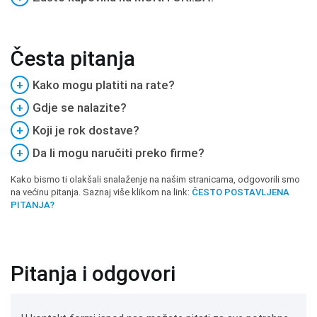
Česta pitanja
+
Kako mogu platiti na rate?
+
Gdje se nalazite?
+
Koji je rok dostave?
+
Da li mogu naručiti preko firme?
Kako bismo ti olakšali snalaženje na našim stranicama, odgovorili smo
na većinu pitanja. Saznaj više klikom na link:
ČESTO POSTAVLJENA
PITANJA?
Pitanja i odgovori