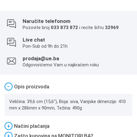
Naručite telefonom
Pozovite broj
033 873 872
i recite šifru
32969
Live chat
Pon-Sub od 9h do 21h
prodaja@ue.ba
Odgovorićemo Vam u najkraćem roku
−
Opis proizvoda
Veličina: 39,6 cm (15,6″), Boja: siva, Vanjske dimenzije: 410
mm x 286mm x 90mm, Težina: 490g
+
Načini plaćanja
+
Zašto kupovina na MONITORI.BA?