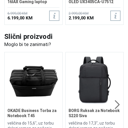
16IAX Gaming laptop
OLED UX3405CA-U7512
83LU0006US
6.999,00 KM
2.999,00 KM
6.199,00 KM
2.199,00 KM
Slični proizvodi
Moglo bi te zanimati?
OKADE Business Torba za
BORG Ruksak za Notebook
Notebook T45
S220 Siva
veličina do 15,6", uz torbu
veličina do 17,3", uz torbu