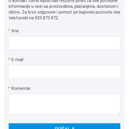
U kontakt formi ispod nas možete pitati za sve potrebne
informacije u vezi sa proizvodima, plaćanjima, dostavom i
slično. Za brze odgovore i pomoć pri kupovini pozovite nas
telefonski na 033 873 872.
*
Ime
*
E-mail
*
Komentar