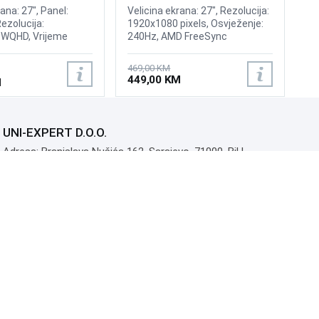
240Hz Display
ana: 27", Panel:
Velicina ekrana: 27", Rezolucija:
Rezolucija:
1920x1080 pixels, Osvježenje:
WQHD, Vrijeme
240Hz, AMD FreeSync
ms, Osvježenje:
Premium, nVidia G-Sync,
 DsiplayHDR 400,
Osvjetljenje: 400 cd/m²,
469,00 KM
ync, Brightness: 300
Vrijeme odziva: 1ms, Priključci:
449,00 KM
M
ljučci: 2xHDMI 2.0b,
2xHDMI, Displayport 1.2
UNI-EXPERT D.O.O.
Adresa: Branislava Nušića 162, Sarajevo, 71000, BiH
Kontakt: 033 873 872
Email: prodaja@monitori.ba
ID: 4245018500008
PDV: 245018500008