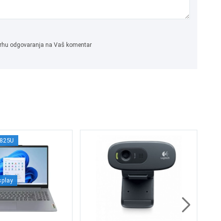
 svrhu odgovaranja na Vaš komentar
5825U
OK
S6
splay
4