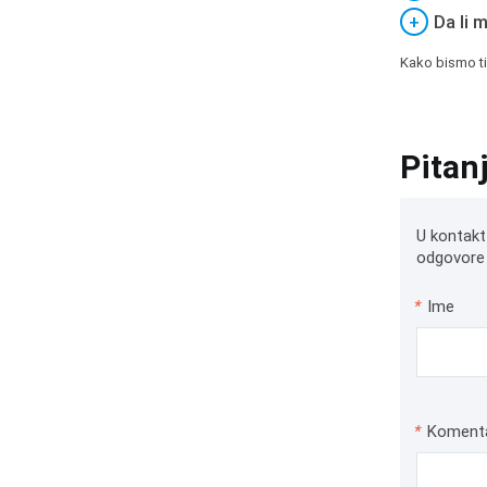
+
Da li 
Kako bismo ti
Pitan
U kontakt
odgovore 
*
Ime
*
Koment