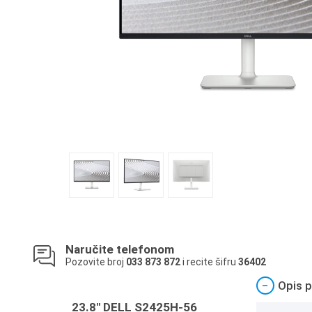
Naručite telefonom
Pozovite broj
033 873 872
i recite šifru
36402
−
Opis p
23.8" DELL S2425H-56