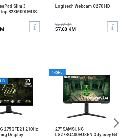
eaPad Slim 3
Logitech Webcam C270 HD
ptop 82XM00LMUS
62,00 KM
KM
57,00 KM
240Hz
2
QHD
L
16
Ve
Re
Os
od
16
47
Pr
4
Di
AG 275QFE21 210Hz
27" SAMSUNG
ng Display
LS27BG400EUXEN Odyssey G4