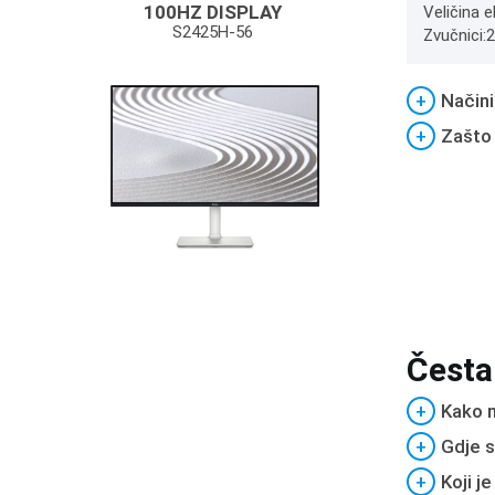
100HZ DISPLAY
Veličina e
S2425H-56
Zvučnici:
+
Načini
+
Zašto
Česta
+
Kako m
+
Gdje s
+
Koji j