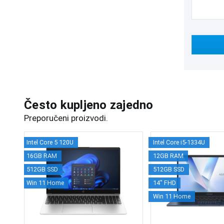
Često kupljeno zajedno
Preporučeni proizvodi.
Intel Core 5 120U
Intel Core i5-1334U
16GB RAM
12GB RAM
512GB SSD
512GB SSD
Win 11 Home
14" FHD
Win 11 Home