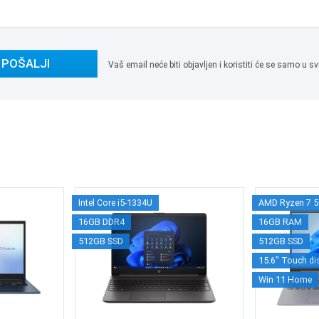
POŠALJI
Vaš email neće biti objavljen i koristiti će se samo u
Intel Core i5-1334U
AMD Ryzen 7 
16GB DDR4
16GB RAM
512GB SSD
512GB SSD
15.6" Touch di
Win 11 Home