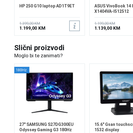
HP 250 G10 laptop AD1T9ET
ASUS VivoBook 14 
X1404VA-I512512
1.399,00 KM
1.199,00 KM
1.199,00 KM
1.139,00 KM
Slični proizvodi
Moglo bi te zanimati?
180Hz
27" SAMSUNG S27DG300EU
15.6" Gsan touchsc
Odyssey Gaming G3 180Hz
1532 display