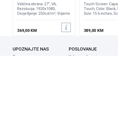
Display
Veličina ekrana: 27", VA,
Touch Screen: Capac
Rezolucija: 1920x1080,
Touch, Color: Black,
Osvjetljenje: 250cd/m², Vrijeme
Size: 15.6 inches, S
odziva: 1ms, Osvježenje:
4:3, Viewing Angle:
180Hz, FreeSync, Kontrast:
H150°/V130°, Bright
3.000:1, Priključci: HDMI 1.4,
300nits, OR (Optim
369,00 KM
389,00 KM
DisplayPort 1.4
Resolution): 1366*76
Power: 12V, 3.0A, Inp
RGB Analog, Input In
VGA, Multimedia inte
UPOZNAJTE NAS
POSLOVANJE
O nama
Uslovi poslovanja
Prodajna mjesta
Načini plaćanja
Kontaktirajte nas
Sigurnost plaćanja
Zašto kupiti od nas?
Načini dostave
NAČINI PLAĆANJA