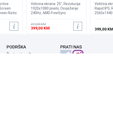
240Hz Display
itive
Velicina ekrana: 25", Rezolucija:
Veličina ekr
 Screen
1920x1080 pixels, Osvježenje:
Rapid IPS, 
creen Ratio:
240Hz, AMD FreeSync
2560x1440 
Premium, nVidia G-Sync,
odziva: 0.5
ness:
Osvjetljenje: 400 cd/m²,
210Hz VESA
419,00 KM
um
Vrijeme odziva: 1ms, Priključci:
Adaptive-S
399,00 KM
399,00 K
8, Input
2xHDMI, Displayport
cd/m2, Prik
ut Signal:
1xDP 1.4a
terfaces:
rface, DC.
PODRŠKA
PRATI NAS
Česta pitanja?
Reklamacije i povrati
Servis