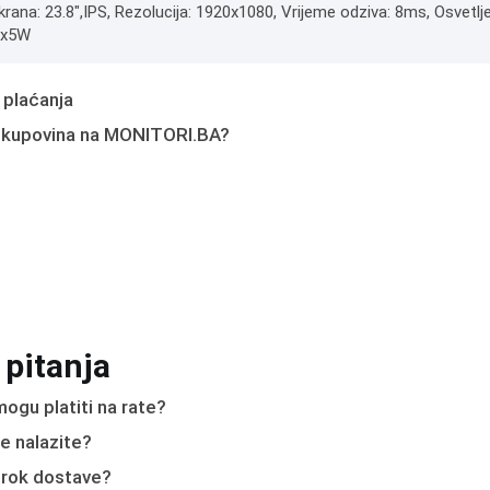
krana: 23.8",IPS, Rezolucija: 1920x1080, Vrijeme odziva: 8ms, Osvetlj
2x5W
 plaćanja
 kupovina na MONITORI.BA?
 pitanja
ogu platiti na rate?
e nalazite?
e rok dostave?