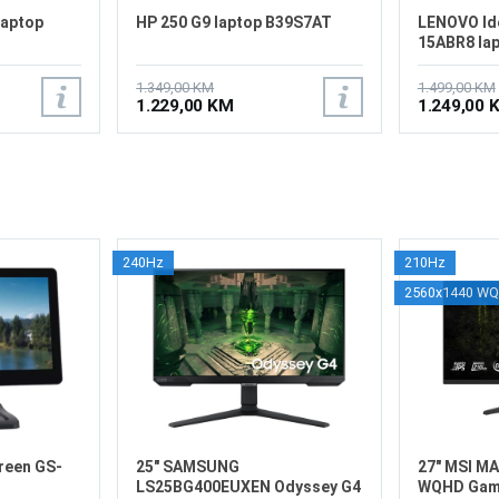
laptop
HP 250 G9 laptop B39S7AT
LENOVO Id
15ABR8 la
1.349,00 KM
1.499,00 KM
1.229,00 KM
1.249,00 
240Hz
210Hz
2560x1440 W
reen GS-
25" SAMSUNG
27" MSI M
LS25BG400EUXEN Odyssey G4
WQHD Gami