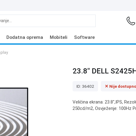
Dodatna oprema
Mobiteli
Software
splay
23.8" DELL S2425H
ID: 36402
✕ Nije dostupn
Veličina ekrana: 23.8",IPS, Rezo
250cd/m2, Osvježenje: 100Hz Pr