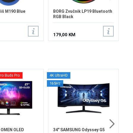
iš M190 Blue
BORG Zvučnik LP19 Bluetooth
RGB Black
179,00 KM
rro Buds Pro
4K UltraHD
32
165Hz
S7
Ve
Re
Os
Os
Fr
Vr
6
HD
X OMEN OLED
34" SAMSUNG Odyssey G5