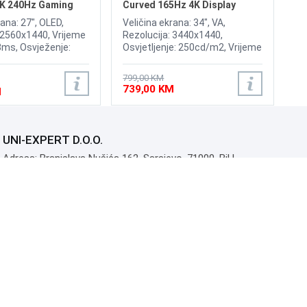
K 240Hz Gaming
Curved 165Hz 4K Display
LC34G55TWWPXEN
rana: 27", OLED,
Veličina ekrana: 34", VA,
 2560x1440, Vrijeme
Rezolucija: 3440x1440,
3ms, Osvježenje:
Osvjetljenje: 250cd/m2, Vrijeme
rast: 1,500,000:1,
odziva: 1ms, Osvježenje:
 200nits, Adaptive
165Hz, AMD FreeSync
799,00 KM
IA G-Sync, HyperX
Premium, Priključci: HDMI,
739,00 KM
M
rotect, Priključci:
DisplayPort
 DisplayPort 1.4
UNI-EXPERT D.O.O.
Adresa: Branislava Nušića 162, Sarajevo, 71000, BiH
Kontakt: 033 873 872
Email: prodaja@monitori.ba
ID: 4245018500008
PDV: 245018500008