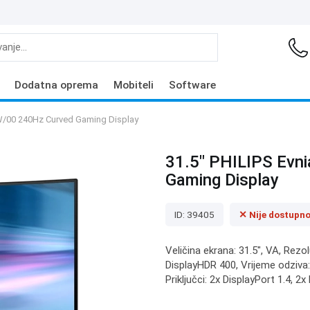
Dodatna oprema
Mobiteli
Software
W/00 240Hz Curved Gaming Display
31.5" PHILIPS Ev
Gaming Display
ID: 39405
✕ Nije dostupn
Veličina ekrana: 31.5", VA, Rezo
DisplayHDR 400, Vrijeme odziv
Priključci: 2x DisplayPort 1.4, 2x