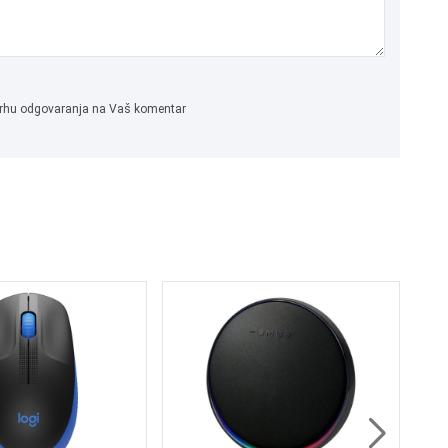
 svrhu odgovaranja na Vaš komentar
AMD 
HP
8GB
512G
3 god
99
8