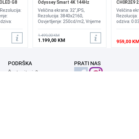
OLED G8
Odyssey Smart 4K 144Hz
CH0R2E9 2
ed Display
Display
Display
 Rezolucija:
Veličina ekrana: 32",IPS,
Veličina ek
nje:
Rezolucija: 3840x2160,
Rezolucija:
dziva:
Osvjetljenje: 250cd/m2, Vrijeme
odziva: 0.0
 175Hz,
odziva: 1ms, Osvježenje:
240Hz, Kont
ium,
144Hz, AMD FreeSync
Brightness:
1.499,00 KM
oth ,
Premium, Windows 11
Sync, NVID
1.199,00 KM
959,00 K
isplayPort,
compatible,OS: Tizen, Wireless,
OLED Core P
:Adaptive
Bluetooth, Priključci: 2xHDMI
2xHDMI 2.1,
2.1, DisplayPort, 2x USB 3.0,
USB-B, RJ-45, Zvučnici: 10W
PODRŠKA
PRATI NAS
Česta pitanja?
Reklamacije i povrati
Servis