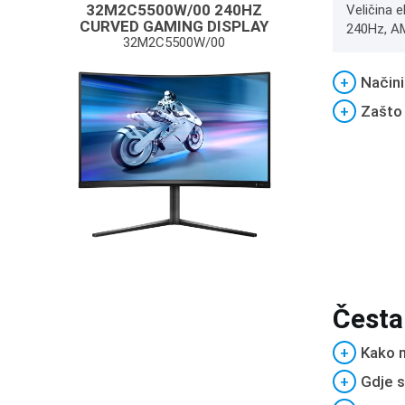
32M2C5500W/00 240HZ
Veličina e
CURVED GAMING DISPLAY
240Hz, AM
32M2C5500W/00
+
Načini
+
Zašto
Česta
+
Kako m
+
Gdje s