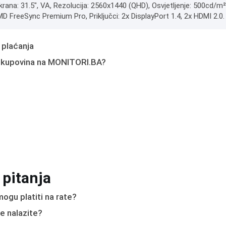
krana: 31.5", VA, Rezolucija: 2560x1440 (QHD), Osvjetljenje: 500cd/m
D FreeSync Premium Pro, Priključci: 2x DisplayPort 1.4, 2x HDMI 2.0.
 plaćanja
 kupovina na MONITORI.BA?
 pitanja
ogu platiti na rate?
e nalazite?