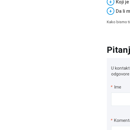
+
Koji j
+
Da li 
Kako bismo ti
Pitan
U kontakt
odgovore 
*
Ime
*
Koment