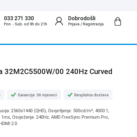
033 271 330
Dobrodošli
Pon. - Sub. od 9h do 21h
Prijava
/
Registracija
nia 32M2C5500W/00 240Hz Curved
o
Garancija: 36 mjeseci
Besplatna dostava
lucija: 2560x1440 (QHD), Osvjetljenje: 500cd/m², 4000:1,
a: 1ms, Osvježenje: 240Hz, AMD FreeSync Premium Pro,
 HDMI 2.0.