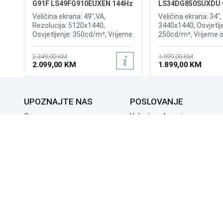
G91F LS49FG910EUXEN 144Hz
LS34DG850SUXDU 
Gaming Curved Display
175Hz Gaming Curv
Veličina ekrana: 49",VA,
Veličina ekrana: 34",
Rezolucija: 5120x1440,
3440x1440, Osvjetlje
Osvjetljenje: 350cd/m², Vrijeme
250cd/m², Vrijeme o
odziva:1ms, Osvježenje: 144Hz,
0,03ms, Osvježenje:
AMD FreeSync Premium Pro,
AMD FreeSync Prem
2.349,00 KM
1.999,00 KM
Priključci: 2xHDMI 2.1,
Wireless LAN, Blueto
2.099,00 KM
1.899,00 KM
DisplayPort, 2xUSB 3.2, USB-B
Priključci: 2xHDMI, D
2xUSB 3.0, Zvučnici
Sound
UPOZNAJTE NAS
POSLOVANJE
O nama
Uslovi poslovanja
Prodajna mjesta
Načini plaćanja
Kontaktirajte nas
Sigurnost plaćanja
Zašto kupiti od nas?
Načini dostave
NAČINI PLAĆANJA