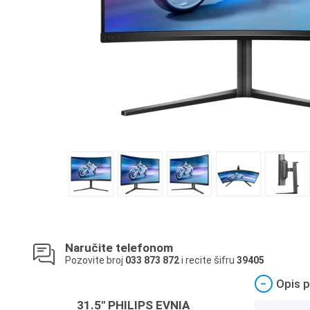
Naručite telefonom
Pozovite broj
033 873 872
i recite šifru
39405
−
Opis p
31.5" PHILIPS EVNIA