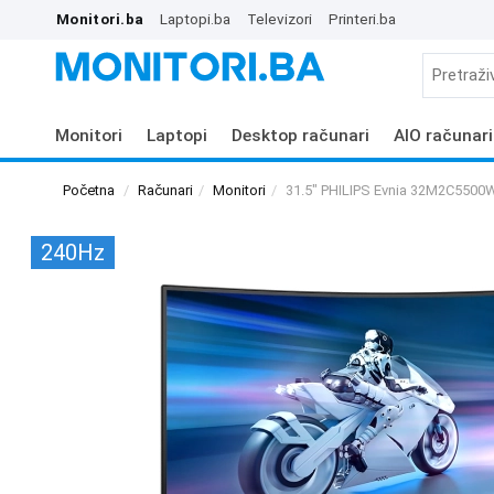
Monitori.ba
Laptopi.ba
Televizori
Printeri.ba
Monitori
Laptopi
Desktop računari
AIO računari
Početna
Računari
Monitori
31.5" PHILIPS Evnia 32M2C5500
240Hz