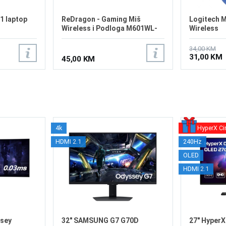
1 laptop
ReDragon - Gaming Miš
Logitech M
Wireless i Podloga M601WL-
Wireless
BA 2u1
34,00 KM
31,00 KM
45,00 KM
4k
HyperX Ci
HDMI 2.1
240Hz
OLED
HDMI 2.1
sey
32" SAMSUNG G7 G70D
27" Hyper