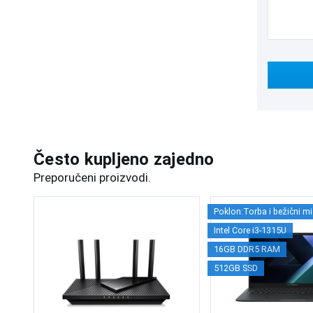
Često kupljeno zajedno
Preporučeni proizvodi.
Poklon:Torba i bežični mi
Intel Core i3-1315U
16GB DDR5 RAM
512GB SSD