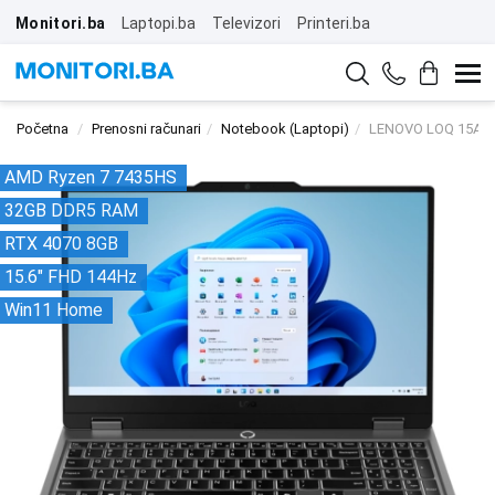
Monitori.ba
Laptopi.ba
Televizori
Printeri.ba
Početna
Prenosni računari
Notebook (Laptopi)
LENOVO LOQ 15ARP
AMD Ryzen 7 7435HS
32GB DDR5 RAM
RTX 4070 8GB
15.6" FHD 144Hz
Win11 Home