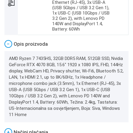
Ethernet (RJ-45), 3x USB-A
(USB 5Gbps / USB 3.2 Gen 1),
1x USB-C (USB 10Gbps / USB
3.2 Gen 2), with Lenovo PD
140W and DisplayPort 1.4,
Battery: 60Wh
−
Opis proizvoda
AMD Ryzen 7 7435HS, 32GB DDR5 RAM, 512GB SSD, Nvidia
GeForce RTX 4070 8GB, 15.6" 1920 x 1080 IPS, FHD, 144Hz
display, WebCam HD, Privacy shutter, Wi-Fi6, Bluetooth 5.2,
LAN, 1x HDMI 2.1, up to 8K/60Hz, 1x Headphone /
microphone combo jack (3.5mm), 1x Ethernet (RJ-45), 3x
USB-A (USB 5Gbps / USB 3.2 Gen 1), 1x USB-C (USB
10Gbps / USB 3.2 Gen 2), with Lenovo PD 140W and
DisplayPort 1.4, Battery: 60Wh, Težina: 2.4kg, Tastatura:
US-Internacionalna sa osvjetljenjem, Boja: Siva, Windows
11 Home
+
Načini plaćanja