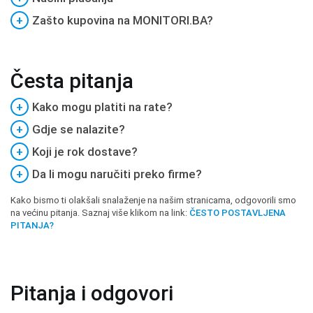
+
Zašto kupovina na MONITORI.BA?
Česta pitanja
+
Kako mogu platiti na rate?
+
Gdje se nalazite?
+
Koji je rok dostave?
+
Da li mogu naručiti preko firme?
Kako bismo ti olakšali snalaženje na našim stranicama, odgovorili smo
na većinu pitanja. Saznaj više klikom na link:
ČESTO POSTAVLJENA
PITANJA?
Pitanja i odgovori