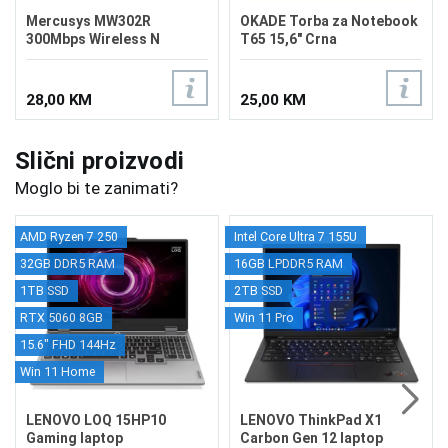
Mercusys MW302R
OKADE Torba za Notebook
300Mbps Wireless N
T65 15,6" Crna
Router
28,00 KM
25,00 KM
Slični proizvodi
Moglo bi te zanimati?
AMD Ryzen 7 250
Intel Core Ultra 7 155U
32GB DDR5 RAM
16GB LPDDR5 RAM
1TB SSD
2TB SSD
RTX 5060 8GB
Win 11 Pro
15.6" FHD 144Hz
Win 11 Home
LENOVO LOQ 15HP10
LENOVO ThinkPad X1
Gaming laptop
Carbon Gen 12 laptop