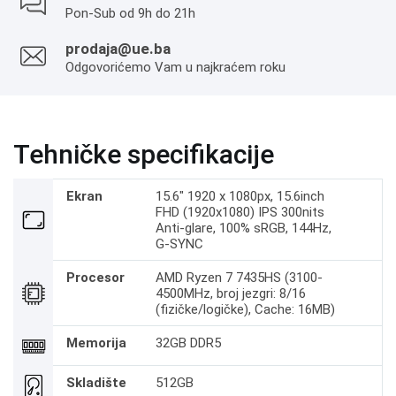
Pon-Sub od 9h do 21h
prodaja@ue.ba
Odgovorićemo Vam u najkraćem roku
Tehničke specifikacije
Ekran
15.6" 1920 x 1080px, 15.6inch
FHD (1920x1080) IPS 300nits
Anti-glare, 100% sRGB, 144Hz,
G-SYNC
Procesor
AMD Ryzen 7 7435HS (3100-
4500MHz, broj jezgri: 8/16
(fizičke/logičke), Cache: 16MB)
Memorija
32GB DDR5
Skladište
512GB