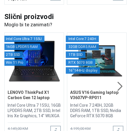
Slični proizvodi
Moglo bi te zanimati?
Intel Core Ultra 7 155U
Intel Core 7 240H
16GB LPDDR5 RAM
32GB DDR5 RAM
2TB SSD
1TB SSD
Win 11 Pro
RTX 5070 8GB
16"144Hz display
LENOVO ThinkPad X1
ASUS V16 Gaming laptop
Carbon Gen 12 laptop
V3607VP-RP011
21KCS4S600
Intel Core Ultra 7 155U, 16GB
Intel Core 7 240H, 32GB
LPDDR5 RAM, 2TB SSD, Intel
DDR5 RAM, 1TB SSD, Nvidia
Iris Xe Graphics, 14" WUXGA
GeForce RTX 5070 8GB
1920 x 1200, IPS, 1080P FHD
GDDR7, 16" 1920 x 1200 IPS
RGB with ThinkShutter and
144Hz Anti-Glare display,
4.149,00 KM
4.199,00 KM