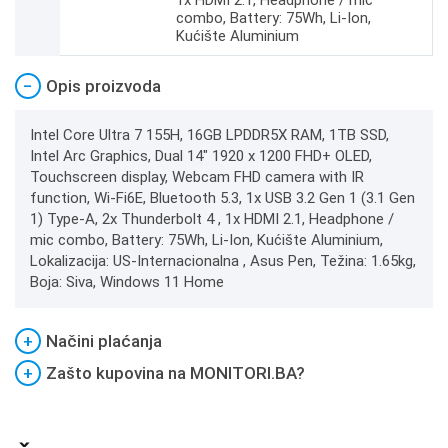
1x HDMI 2.1, Headphone / mic
combo, Battery: 75Wh, Li-Ion,
Kućište Aluminium
−
Opis proizvoda
Intel Core Ultra 7 155H, 16GB LPDDR5X RAM, 1TB SSD,
Intel Arc Graphics, Dual 14" 1920 x 1200 FHD+ OLED,
Touchscreen display, Webcam FHD camera with IR
function, Wi-Fi6E, Bluetooth 5.3, 1x USB 3.2 Gen 1 (3.1 Gen
1) Type-A, 2x Thunderbolt 4 , 1x HDMI 2.1, Headphone /
mic combo, Battery: 75Wh, Li-Ion, Kućište Aluminium,
Lokalizacija: US-Internacionalna , Asus Pen, Težina: 1.65kg,
Boja: Siva, Windows 11 Home
+
Načini plaćanja
+
Zašto kupovina na MONITORI.BA?