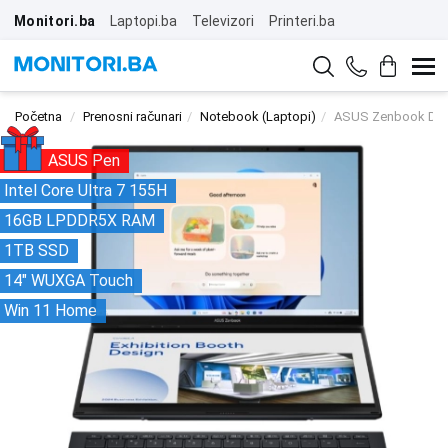
Monitori.ba
Laptopi.ba
Televizori
Printeri.ba
Početna
Prenosni računari
Notebook (Laptopi)
ASUS Zenbook Du
ASUS Pen
Intel Core Ultra 7 155H
16GB LPDDR5X RAM
1TB SSD
14" WUXGA Touch
Win 11 Home