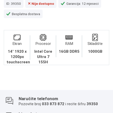
ID: 39350
✕ Nije dostupno
Garancija: 12 mjeseci
Besplatna dostava
Ekran
Procesor
RAM
Skladište
14" 1920 x
Intel Core
16GB DDR5
1000GB
1200px
Ultra 7
touchscreen
155H
Naručite telefonom
Pozovite broj
033 873 872
i recite šifru
39350