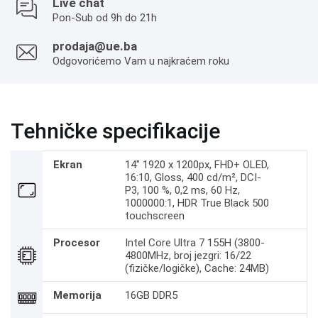
Live chat
Pon-Sub od 9h do 21h
prodaja@ue.ba
Odgovorićemo Vam u najkraćem roku
Tehničke specifikacije
Ekran
14" 1920 x 1200px, FHD+ OLED,
16:10, Gloss, 400 cd/m², DCI-
P3, 100 %, 0,2 ms, 60 Hz,
1000000:1, HDR True Black 500
touchscreen
Procesor
Intel Core Ultra 7 155H (3800-
4800MHz, broj jezgri: 16/22
(fizičke/logičke), Cache: 24MB)
Memorija
16GB DDR5